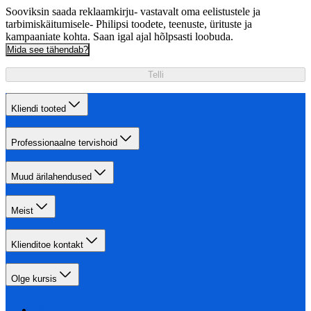
Sooviksin saada reklaamkirju- vastavalt oma eelistustele ja
tarbimiskäitumisele- Philipsi toodete, teenuste, ürituste ja
kampaaniate kohta. Saan igal ajal hõlpsasti loobuda.
Mida see tähendab?
Telli
Kliendi tooted
Professionaalne tervishoid
Muud ärilahendused
Meist
Klienditoe kontakt
Olge kursis