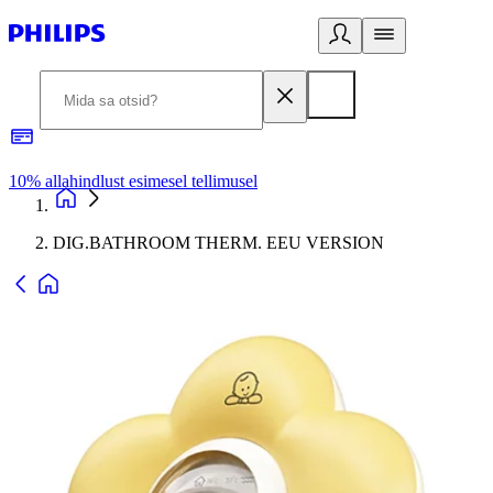
10% allahindlust esimesel tellimusel
3
DIG.BATHROOM THERM. EEU VERSION