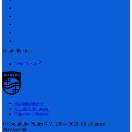
Valige riik / keel
Eesti / Eesti
Privaatsusteade
Kasutustingimused
Küpsiste eelistused
© Koninklijke Philips N.V., 2004 - 2026. Kõik õigused
reserveeritud.