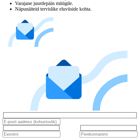
Varajane juurdepääs müügile.
Näpunäiteid tervislike eluviiside kohta.