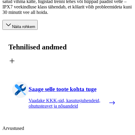
satud vihma kätte, higistad trenni tehes või hüppad paadist vette –
IPX7 veekindluse klass tähendab, et kõlarit võib probleemideta kuni
30 minutit vee all hoida.
Näita rohkem
Tehnilised andmed
Saage selle toote kohta tuge
Vaadake KKK-sid, kasutusjuhendeid,
ohutusteavet ja nõuandeid
Arvustused