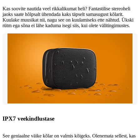
Kas soovite nautida veel rikkalikumat heli? Fantastilise stereoheli
jaoks saate hõlpsalt ühendada kaks täpselt samasugust kõlarit.
Kuulake muusikat nii, nagu see on kuulamiseks ette nähtud. Ükski
rütm ega sõna ei lähe kaduma isegi siis, kui olete välitingimustes.
IPX7 veekindlustase
See geniaalne väike kõlar on valmis kõigeks. Olenemata sellest, kas