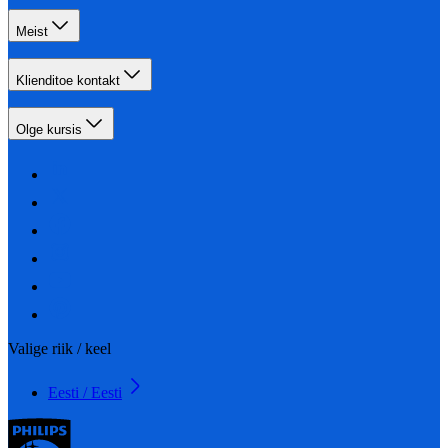
Meist
Klienditoe kontakt
Olge kursis
Valige riik / keel
Eesti / Eesti