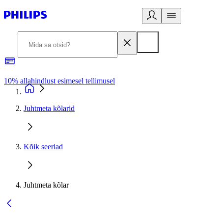
10% allahindlust esimesel tellimusel
3
Juhtmeta kõlarid
Kõik seeriad
Juhtmeta kõlar