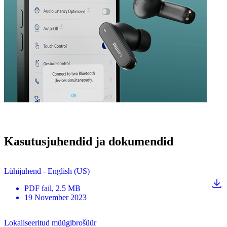
Kasutusjuhendid ja dokumendid
Lühijuhend - English (US)
PDF
fail
, 2.5 MB
19 November 2023
Lokaliseeritud müügibrošüür