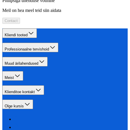
Philipsiga ühenduse võtmine
Meil on hea meel teid siin aidata
Contact
Kliendi tooted
Professionaalne tervishoid
Muud ärilahendused
Meist
Klienditoe kontakt
Olge kursis