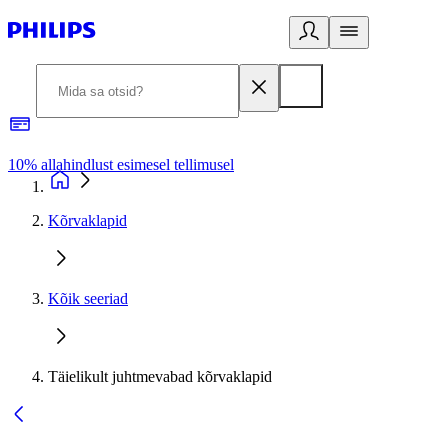
10% allahindlust esimesel tellimusel
3
Kõrvaklapid
Kõik seeriad
Täielikult juhtmevabad kõrvaklapid