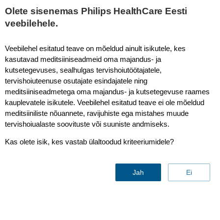
This page is also available in
United States (English)
Olete sisenemas Philips HealthCare Eesti
veebilehele.
Veebilehel esitatud teave on mõeldud ainult isikutele, kes
kasutavad meditsiiniseadmeid oma majandus- ja
Double pivot arm
kutsetegevuses, sealhulgas tervishoiutöötajatele,
tervishoiuteenuse osutajate esindajatele ning
meditsiiniseadmetega oma majandus- ja kutsetegevuse raames
kauplevatele isikutele. Veebilehel esitatud teave ei ole mõeldud
meditsiiniliste nõuannete, ravijuhiste ega mistahes muude
tervishoiualaste soovituste või suuniste andmiseks.
Kas olete isik, kes vastab ülaltoodud kriteeriumidele?
Jah
Ei