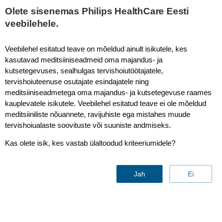
This page is also available in
United States (English)
Olete sisenemas Philips HealthCare Eesti
veebilehele.
Veebilehel esitatud teave on mõeldud ainult isikutele, kes
kasutavad meditsiiniseadmeid oma majandus- ja
kutsetegevuses, sealhulgas tervishoiutöötajatele,
tervishoiuteenuse osutajate esindajatele ning
meditsiiniseadmetega oma majandus- ja kutsetegevuse raames
kauplevatele isikutele. Veebilehel esitatud teave ei ole mõeldud
meditsiiniliste nõuannete, ravijuhiste ega mistahes muude
tervishoiualaste soovituste või suuniste andmiseks.
Pediatric masks
Kas olete isik, kes vastab ülaltoodud kriteeriumidele?
Võta meiega ühendust
Jah
Ei