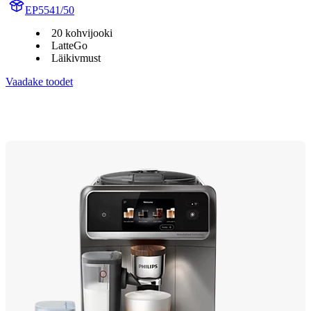
EP5541/50
20 kohvijooki
LatteGo
Läikivmust
Vaadake toodet