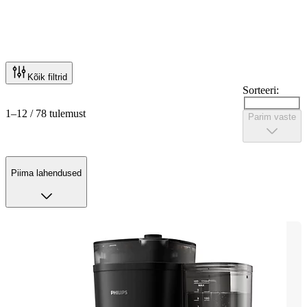
Kõik filtrid
Sorteeri:
1–12 / 78 tulemust
Parim vaste
Piima lahendused