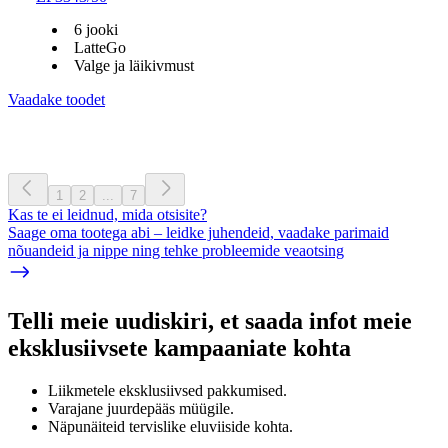
6 jooki
LatteGo
Valge ja läikivmust
Vaadake toodet
1
2
...
7
Kas te ei leidnud, mida otsisite?
Saage oma tootega abi – leidke juhendeid, vaadake parimaid
nõuandeid ja nippe ning tehke probleemide veaotsing
Telli meie uudiskiri, et saada infot meie
eksklusiivsete kampaaniate kohta
Liikmetele eksklusiivsed pakkumised.
Varajane juurdepääs müügile.
Näpunäiteid tervislike eluviiside kohta.