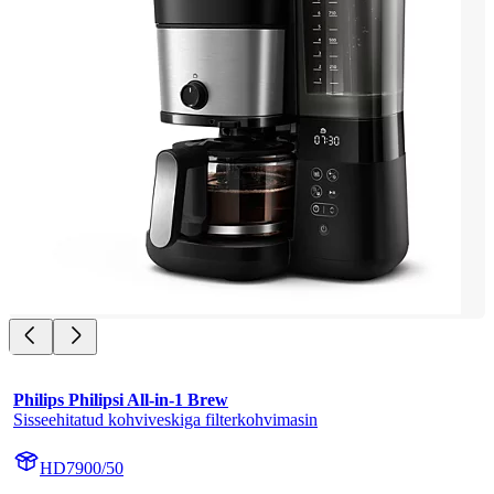
Philips Philipsi All-in-1 Brew
Sisseehitatud kohviveskiga filterkohvimasin
HD7900/50