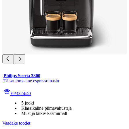
Philips Seeria 3300
Täisautomaatne espressomasin
EP3324/40
5 jooki
Klassikaline piimavahustaja
Must ja läikiv kašmiirhall
Vaadake toodet