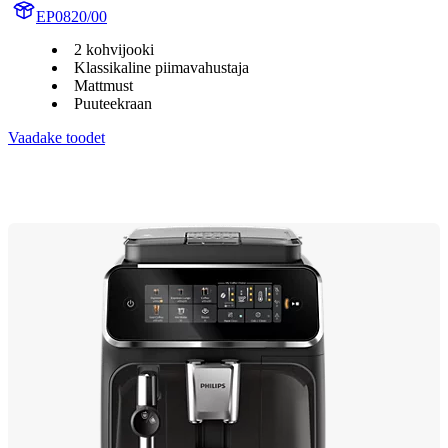
EP0820/00
2 kohvijooki
Klassikaline piimavahustaja
Mattmust
Puuteekraan
Vaadake toodet