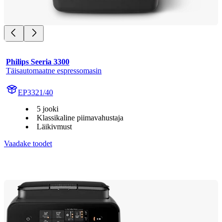
Philips Seeria 3300
Täisautomaatne espressomasin
EP3321/40
5 jooki
Klassikaline piimavahustaja
Läikivmust
Vaadake toodet