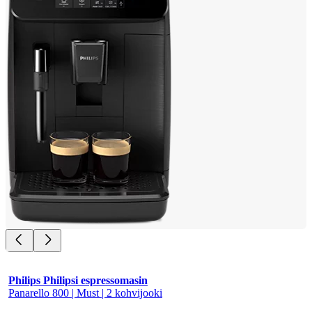
Philips Philipsi espressomasin
Panarello 800 | Must | 2 kohvijooki