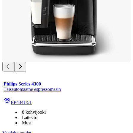
Philips Series 4300
Täisautomaatne espressomasin
EP4341/51
8 kohvijooki
LatteGo
Must
Vaadake toodet