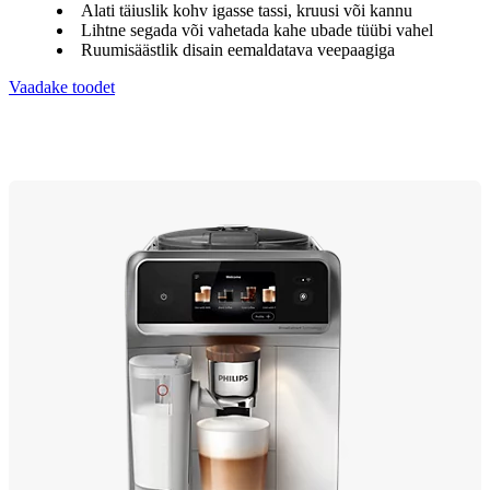
Alati täiuslik kohv igasse tassi, kruusi või kannu
Lihtne segada või vahetada kahe ubade tüübi vahel
Ruumisäästlik disain eemaldatava veepaagiga
Vaadake toodet