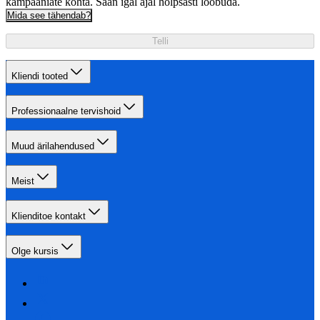
kampaaniate kohta. Saan igal ajal hõlpsasti loobuda.
Mida see tähendab?
Telli
Kliendi tooted
Professionaalne tervishoid
Muud ärilahendused
Meist
Klienditoe kontakt
Olge kursis