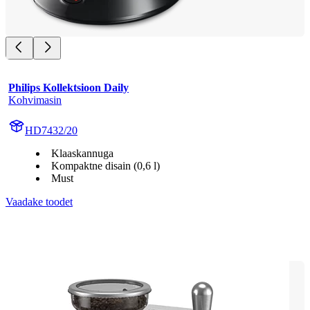
Philips Kollektsioon Daily
Kohvimasin
HD7432/20
Klaaskannuga
Kompaktne disain (0,6 l)
Must
Vaadake toodet