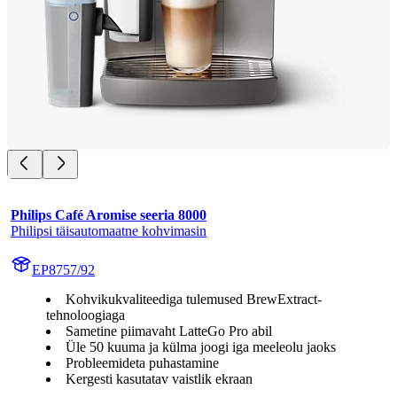
Philips Café Aromise seeria 8000
Philipsi täisautomaatne kohvimasin
EP8757/92
Kohvikukvaliteediga tulemused BrewExtract-
tehnoloogiaga
Sametine piimavaht LatteGo Pro abil
Üle 50 kuuma ja külma joogi iga meeleolu jaoks
Probleemideta puhastamine
Kergesti kasutatav vaistlik ekraan