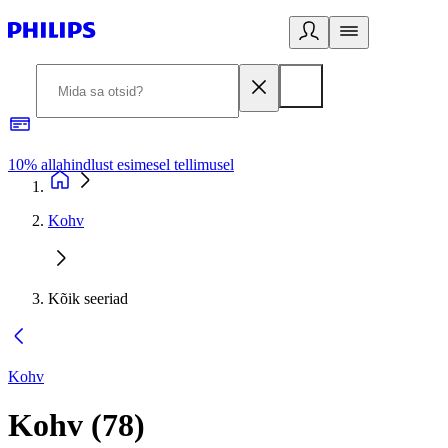
10% allahindlust esimesel tellimusel
3
Kohv
Kõik seeriad
Kohv
Kohv
(
78
)