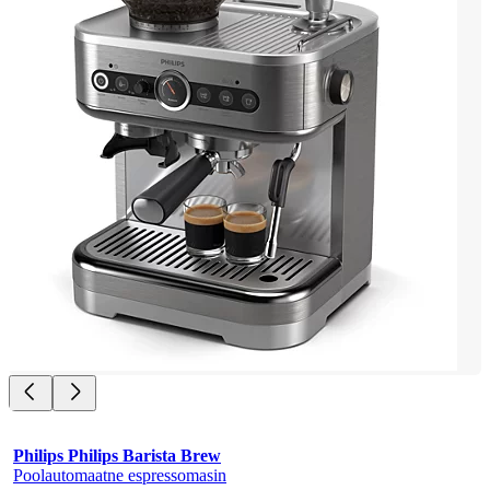
Philips Philips Barista Brew
Poolautomaatne espressomasin