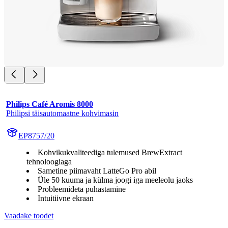
Philips Café Aromis 8000
Philipsi täisautomaatne kohvimasin
EP8757/20
Kohvikukvaliteediga tulemused BrewExtract
tehnoloogiaga
Sametine piimavaht LatteGo Pro abil
Üle 50 kuuma ja külma joogi iga meeleolu jaoks
Probleemideta puhastamine
Intuitiivne ekraan
Vaadake toodet