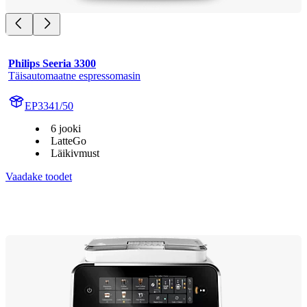
Philips Seeria 3300
Täisautomaatne espressomasin
EP3341/50
6 jooki
LatteGo
Läikivmust
Vaadake toodet