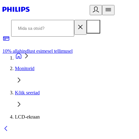
10% allahindlust esimesel tellimusel
3
Monitorid
Kõik seeriad
LCD-ekraan