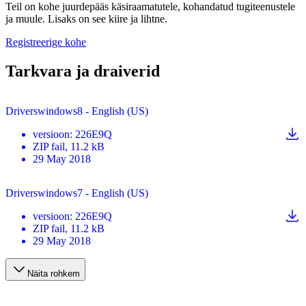
Teil on kohe juurdepääs käsiraamatutele, kohandatud tugiteenustele
ja muule. Lisaks on see kiire ja lihtne.
Registreerige kohe
Tarkvara ja draiverid
Driverswindows8 - English (US)
versioon
:
226E9Q
ZIP
fail
, 11.2 kB
29 May 2018
Driverswindows7 - English (US)
versioon
:
226E9Q
ZIP
fail
, 11.2 kB
29 May 2018
Näita rohkem