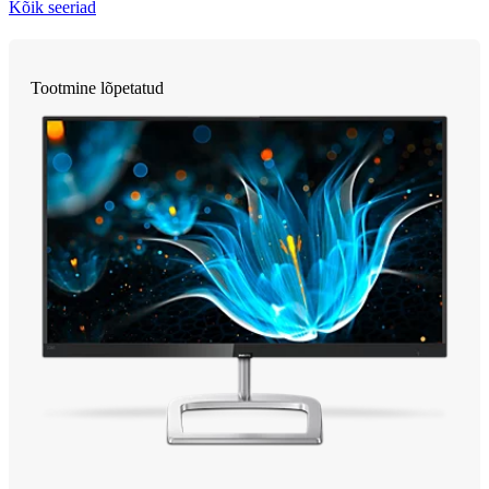
Kõik seeriad
Tootmine lõpetatud