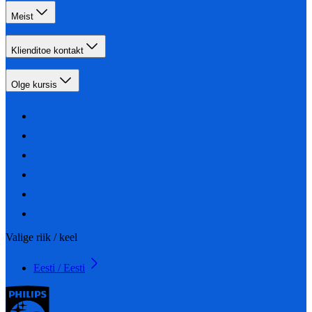
Meist
Klienditoe kontakt
Olge kursis
Valige riik / keel
Eesti / Eesti