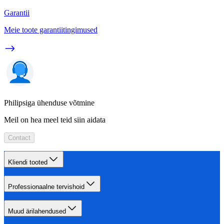
Garantii
Meie toote garantiitingimused
Philipsiga ühenduse võtmine
Meil on hea meel teid siin aidata
Contact
Kliendi tooted
Professionaalne tervishoid
Muud ärilahendused