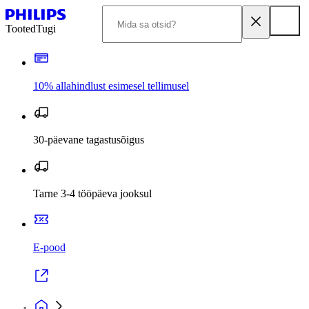
Tooted
Tugi
10% allahindlust esimesel tellimusel
30-päevane tagastusõigus
Tarne 3-4 tööpäeva jooksul
E-pood