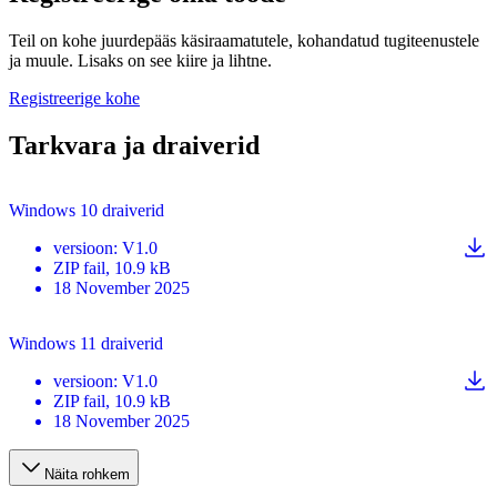
Teil on kohe juurdepääs käsiraamatutele, kohandatud tugiteenustele
ja muule. Lisaks on see kiire ja lihtne.
Registreerige kohe
Tarkvara ja draiverid
Windows 10 draiverid
versioon
:
V1.0
ZIP
fail
, 10.9 kB
18 November 2025
Windows 11 draiverid
versioon
:
V1.0
ZIP
fail
, 10.9 kB
18 November 2025
Näita rohkem