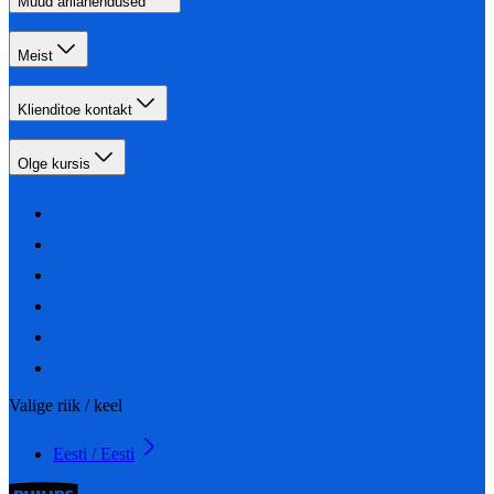
Muud ärilahendused
Meist
Klienditoe kontakt
Olge kursis
Valige riik / keel
Eesti / Eesti