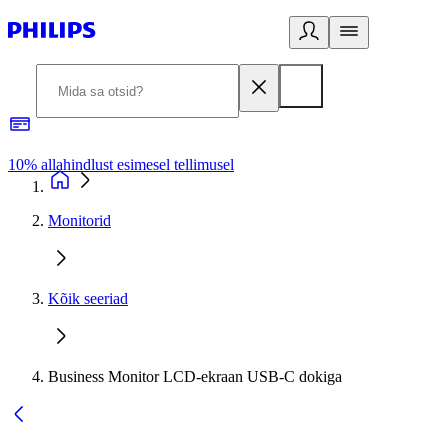
10% allahindlust esimesel tellimusel
3
Monitorid
Kõik seeriad
Business Monitor LCD-ekraan USB-C dokiga