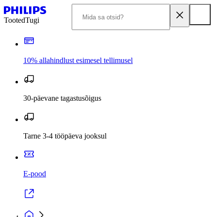
Tooted
Tugi
10% allahindlust esimesel tellimusel
30-päevane tagastusõigus
Tarne 3-4 tööpäeva jooksul
E-pood