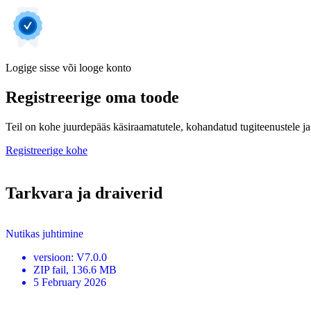
Logige sisse või looge konto
Registreerige oma toode
Teil on kohe juurdepääs käsiraamatutele, kohandatud tugiteenustele ja 
Registreerige kohe
Tarkvara ja draiverid
Nutikas juhtimine
versioon
:
V7.0.0
ZIP
fail
, 136.6 MB
5 February 2026