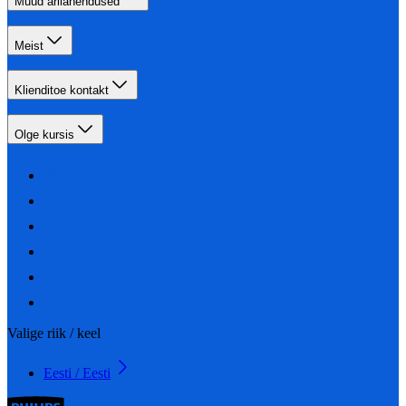
Muud ärilahendused
Meist
Klienditoe kontakt
Olge kursis
Valige riik / keel
Eesti / Eesti