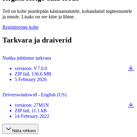
Teil on kohe juurdepääs käsiraamatutele, kohandatud tugiteenustele
ja muule. Lisaks on see kiire ja lihtne.
Registreerige kohe
Tarkvara ja draiverid
Nutika juhtimise tarkvara
versioon
:
V7.0.0
ZIP
fail
, 136.6 MB
5 February 2026
Driverswindows8 - English (US)
versioon
:
27M1N
ZIP
fail
, 11.1 kB
14 February 2022
Näita rohkem