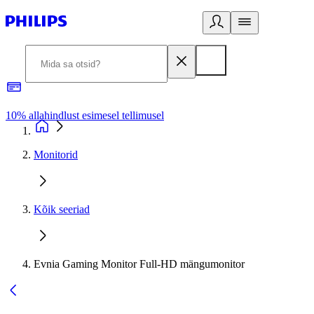
10% allahindlust esimesel tellimusel
3
Monitorid
Kõik seeriad
Evnia Gaming Monitor Full-HD mängumonitor