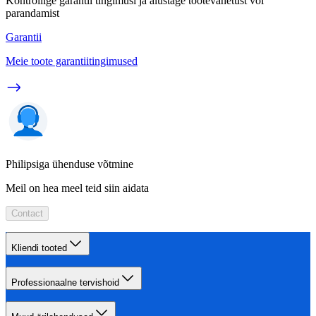
Kontrollige garantii tingimusi ja alustage tootevahetust või
parandamist
Garantii
Meie toote garantiitingimused
Philipsiga ühenduse võtmine
Meil on hea meel teid siin aidata
Contact
Kliendi tooted
Professionaalne tervishoid