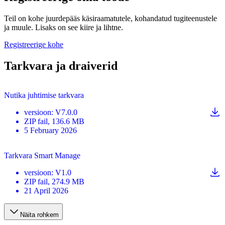
Teil on kohe juurdepääs käsiraamatutele, kohandatud tugiteenustele
ja muule. Lisaks on see kiire ja lihtne.
Registreerige kohe
Tarkvara ja draiverid
Nutika juhtimise tarkvara
versioon
:
V7.0.0
ZIP
fail
, 136.6 MB
5 February 2026
Tarkvara Smart Manage
versioon
:
V1.0
ZIP
fail
, 274.9 MB
21 April 2026
Näita rohkem