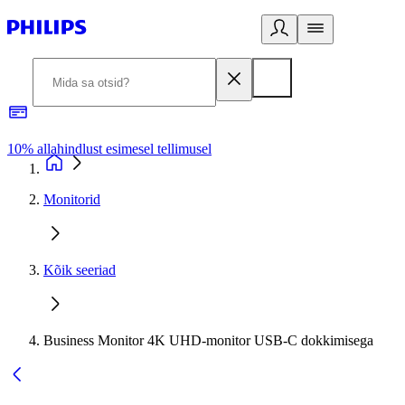
10% allahindlust esimesel tellimusel
3
Monitorid
Kõik seeriad
Business Monitor 4K UHD-monitor USB-C dokkimisega