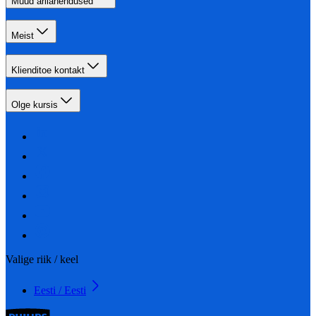
Muud ärilahendused
Meist
Klienditoe kontakt
Olge kursis
Valige riik / keel
Eesti / Eesti