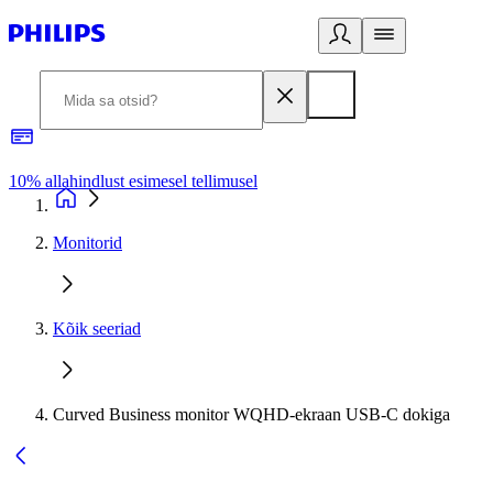
10% allahindlust esimesel tellimusel
3
Monitorid
Kõik seeriad
Curved Business monitor WQHD-ekraan USB-C dokiga