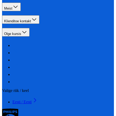
Meist
Klienditoe kontakt
Olge kursis
Valige riik / keel
Eesti / Eesti