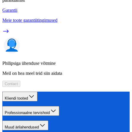
parandamist
Garantii
Meie toote garantiitingimused
Philipsiga ühenduse võtmine
Meil on hea meel teid siin aidata
Contact
Kliendi tooted
Professionaalne tervishoid
Muud ärilahendused