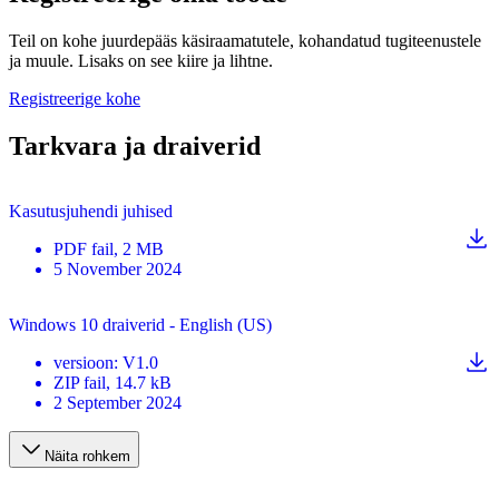
Teil on kohe juurdepääs käsiraamatutele, kohandatud tugiteenustele
ja muule. Lisaks on see kiire ja lihtne.
Registreerige kohe
Tarkvara ja draiverid
Kasutusjuhendi juhised
PDF
fail
, 2 MB
5 November 2024
Windows 10 draiverid - English (US)
versioon
:
V1.0
ZIP
fail
, 14.7 kB
2 September 2024
Näita rohkem