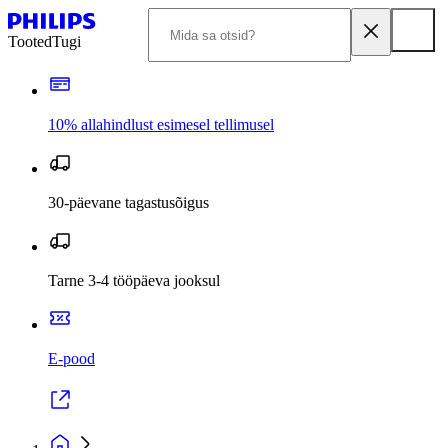
Tooted
Tugi
10% allahindlust esimesel tellimusel
30-päevane tagastusõigus
Tarne 3-4 tööpäeva jooksul
E-pood