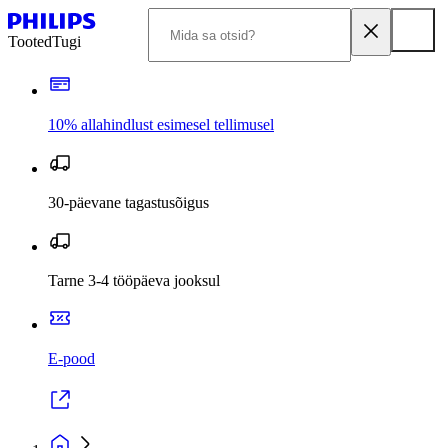
Tooted
Tugi
10% allahindlust esimesel tellimusel
30-päevane tagastusõigus
Tarne 3-4 tööpäeva jooksul
E-pood