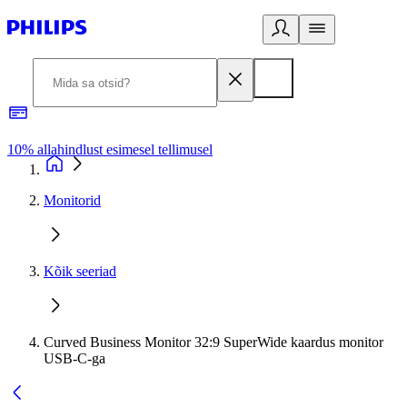
10% allahindlust esimesel tellimusel
3
Monitorid
Kõik seeriad
Curved Business Monitor 32:9 SuperWide kaardus monitor
USB-C-ga