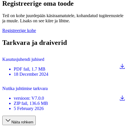
Registreerige oma toode
Teil on kohe juurdepääs käsiraamatutele, kohandatud tugiteenustele
ja muule. Lisaks on see kiire ja lihtne.
Registreerige kohe
Tarkvara ja draiverid
Kasutusjuhendi juhised
PDF
fail
, 1.7 MB
18 December 2024
Nutika juhtimise tarkvara
versioon
:
V7.0.0
ZIP
fail
, 136.6 MB
5 February 2026
Näita rohkem