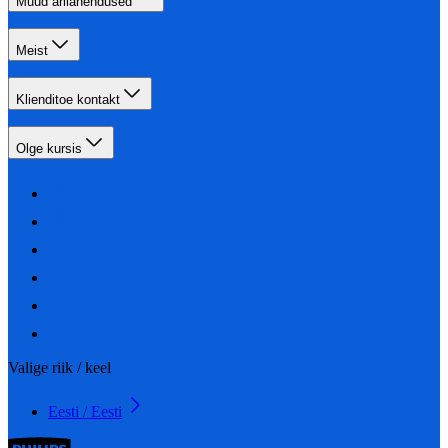
Muud ärilahendused
Meist
Klienditoe kontakt
Olge kursis
Valige riik / keel
Eesti / Eesti