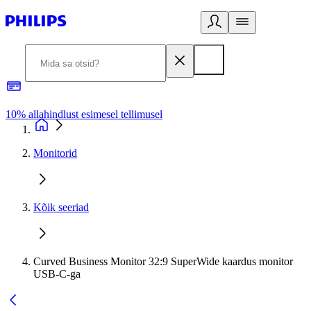
10% allahindlust esimesel tellimusel
3
Monitorid
Kõik seeriad
Curved Business Monitor 32:9 SuperWide kaardus monitor
USB-C-ga