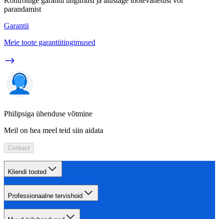
Kontrollige garantii tingimusi ja alustage tootevahetust või
parandamist
Garantii
Meie toote garantiitingimused
Philipsiga ühenduse võtmine
Meil on hea meel teid siin aidata
Contact
Kliendi tooted
Professionaalne tervishoid