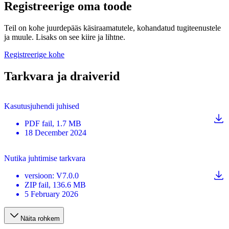
Registreerige oma toode
Teil on kohe juurdepääs käsiraamatutele, kohandatud tugiteenustele
ja muule. Lisaks on see kiire ja lihtne.
Registreerige kohe
Tarkvara ja draiverid
Kasutusjuhendi juhised
PDF
fail
, 1.7 MB
18 December 2024
Nutika juhtimise tarkvara
versioon
:
V7.0.0
ZIP
fail
, 136.6 MB
5 February 2026
Näita rohkem