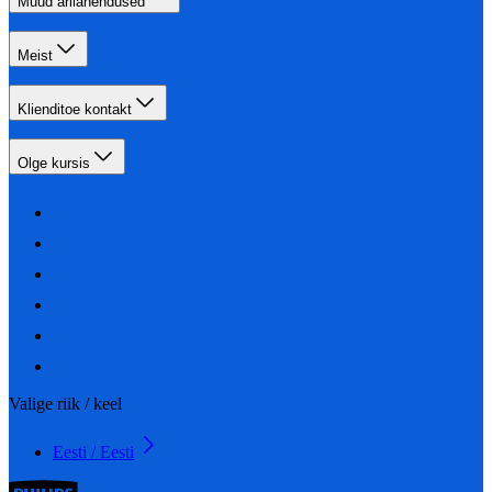
Muud ärilahendused
Meist
Klienditoe kontakt
Olge kursis
Valige riik / keel
Eesti / Eesti