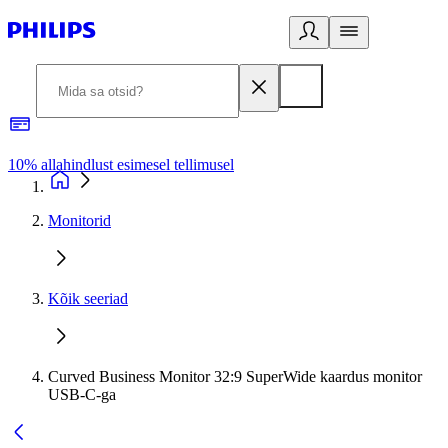
10% allahindlust esimesel tellimusel
3
Monitorid
Kõik seeriad
Curved Business Monitor 32:9 SuperWide kaardus monitor
USB-C-ga