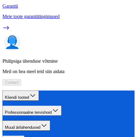
Garantii
Meie toote garantiitingimused
Philipsiga ühenduse võtmine
Meil on hea meel teid siin aidata
Contact
Kliendi tooted
Professionaalne tervishoid
Muud ärilahendused