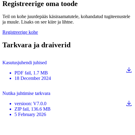
Registreerige oma toode
Teil on kohe juurdepääs käsiraamatutele, kohandatud tugiteenustele
ja muule. Lisaks on see kiire ja lihtne.
Registreerige kohe
Tarkvara ja draiverid
Kasutusjuhendi juhised
PDF
fail
, 1.7 MB
18 December 2024
Nutika juhtimise tarkvara
versioon
:
V7.0.0
ZIP
fail
, 136.6 MB
5 February 2026