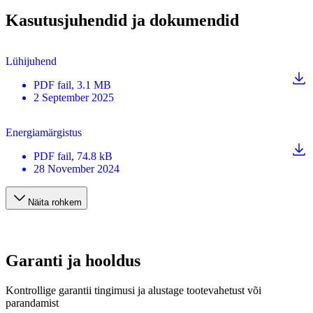
Kasutusjuhendid ja dokumendid
Lühijuhend
PDF
fail
, 3.1 MB
2 September 2025
Energiamärgistus
PDF
fail
, 74.8 kB
28 November 2024
Näita rohkem
Garanti ja hooldus
Kontrollige garantii tingimusi ja alustage tootevahetust või
parandamist