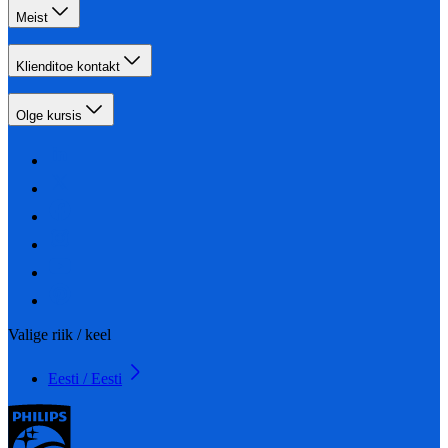
Meist
Klienditoe kontakt
Olge kursis
Valige riik / keel
Eesti / Eesti