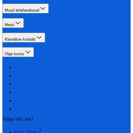
Muud ärilahendused
Meist
Klienditoe kontakt
Olge kursis
Valige riik / keel
Eesti / Eesti