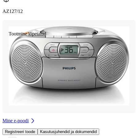
AZ127/12
Tootmine lõpetatud
Mine e-poodi
Registreeri toode
Kasutusjuhendid ja dokumendid