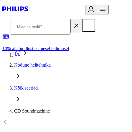
10% allahindlust esimesel tellimusel
3
Kodune helitehnika
Kõik seeriad
CD Soundmachine