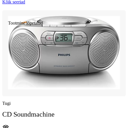
Kõik seeriad
Tootmine lõpetatud
Tugi
CD Soundmachine