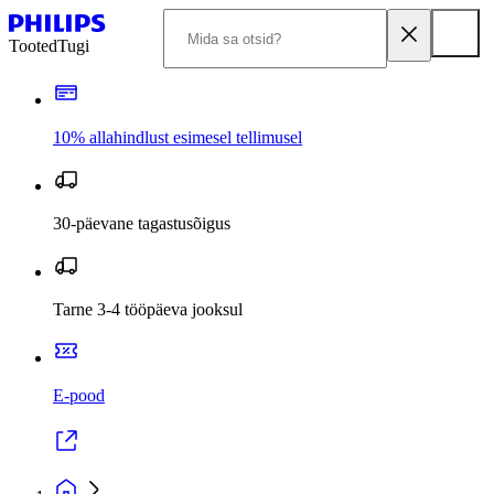
Tooted
Tugi
10% allahindlust esimesel tellimusel
30-päevane tagastusõigus
Tarne 3-4 tööpäeva jooksul
E-pood