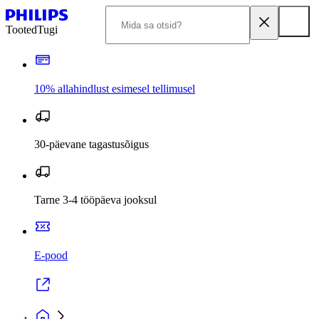
Tooted
Tugi
10% allahindlust esimesel tellimusel
30-päevane tagastusõigus
Tarne 3-4 tööpäeva jooksul
E-pood