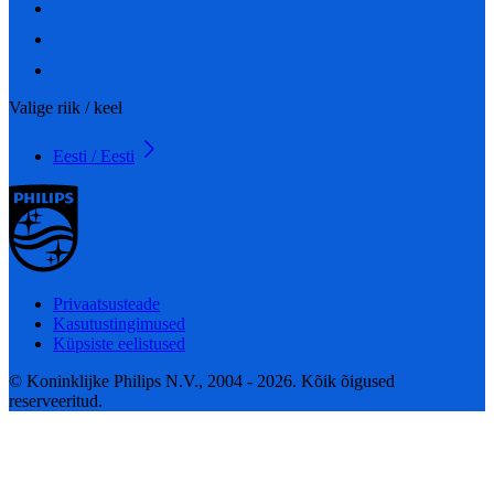
Valige riik / keel
Eesti / Eesti
Privaatsusteade
Kasutustingimused
Küpsiste eelistused
© Koninklijke Philips N.V., 2004 - 2026. Kõik õigused
reserveeritud.