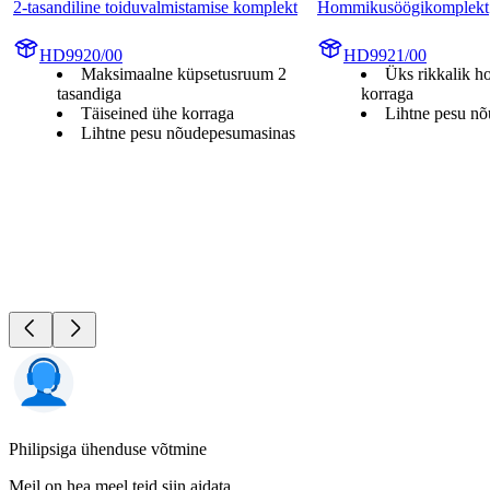
2-tasandiline toiduvalmistamise komplekt
Hommikusöögikomplekt
HD9920/00
HD9921/00
Maksimaalne küpsetusruum 2
Üks rikkalik 
tasandiga
korraga
Täiseined ühe korraga
Lihtne pesu n
Lihtne pesu nõudepesumasinas
Philipsiga ühenduse võtmine
Meil on hea meel teid siin aidata