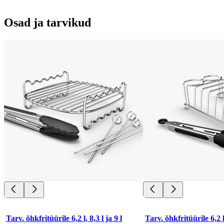
Osad ja tarvikud
Tarv. õhkfritüürile 6,2 l, 8,3 l ja 9 l
Tarv. õhkfritüürile 6,2 l,