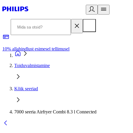
10% allahindlust esimesel tellimusel
3
Toiduvalmistamine
Kõik seeriad
7000 seeria Airfryer Combi 8.3 l Connected