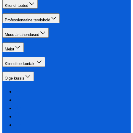
Kliendi tooted
Professionaalne tervishoid
Muud ärilahendused
Meist
Klienditoe kontakt
Olge kursis