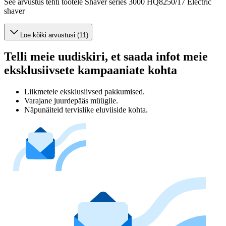
See arvustus tehti tootele Shaver series 3000 HQ8250/17 Electric
shaver
Loe kõiki arvustusi (11)
Telli meie uudiskiri, et saada infot meie
eksklusiivsete kampaaniate kohta
Liikmetele eksklusiivsed pakkumised.
Varajane juurdepääs müügile.
Näpunäiteid tervislike eluviiside kohta.