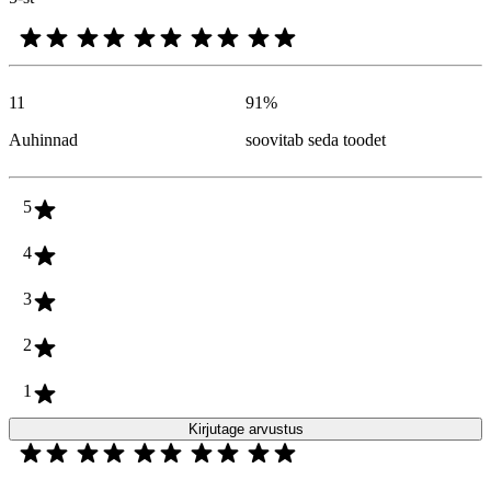
11
91
%
Auhinnad
soovitab seda toodet
5
4
3
2
1
Kirjutage arvustus