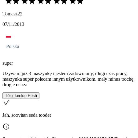
Tomasz22
07/11/2013
Polska
super
Używam już 3 maszynkę i jestem zadowolony, długi czas pracy,
maszynka super polecam innym użytkownikom, mały minus trochę
drogie ostrza
Tõlgi keelde Eesti
Jah, soovitan seda toodet