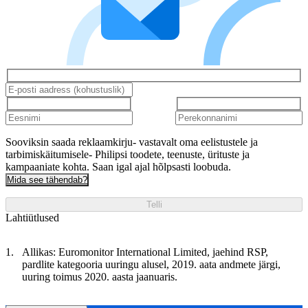
Sooviksin saada reklaamkirju- vastavalt oma eelistustele ja
tarbimiskäitumisele- Philipsi toodete, teenuste, ürituste ja
kampaaniate kohta. Saan igal ajal hõlpsasti loobuda.
Mida see tähendab?
Telli
Lahtiütlused
Allikas: Euromonitor International Limited, jaehind RSP,
pardlite kategooria uuringu alusel, 2019. aata andmete järgi,
uuring toimus 2020. aasta jaanuaris.