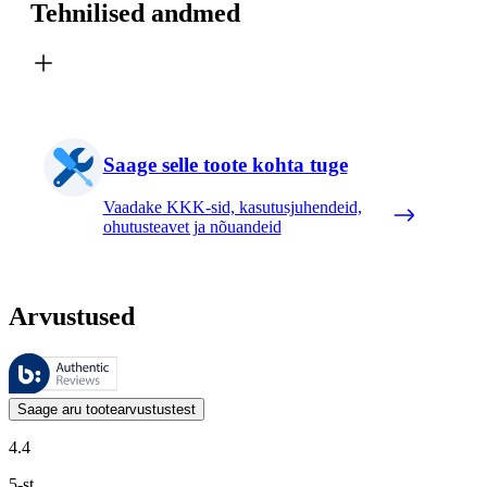
Tehnilised andmed
Saage selle toote kohta tuge
Vaadake KKK-sid, kasutusjuhendeid,
ohutusteavet ja nõuandeid
Arvustused
Neid arvustusi haldab Bazaarvoice ja need vastavad Bazaarvoice’i auten
Kliendi arvamused toodete ja tärnihinnangute kujul on kasulikud kõigile
Saage aru tootearvustustest
4.4
5-st