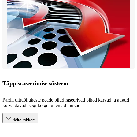
Täppisraseerimise süsteem
Pardli ultraõhukeste peade pilud raseerivad pikad karvad ja augud
kõrvaldavad isegi kõige lühemad tüükad.
Näita rohkem