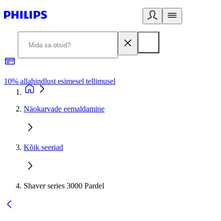
10% allahindlust esimesel tellimusel
3
Näokarvade eemaldamine
Kõik seeriad
Shaver series 3000 Pardel