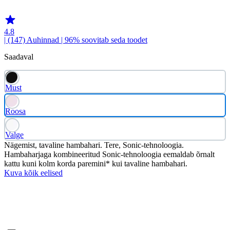
HX367SR
4.8
| (147)
Auhinnad
| 96% soovitab seda toodet
Saadaval
Must
Roosa
Valge
Nägemist, tavaline hambahari. Tere, Sonic-tehnoloogia.
Hambaharjaga kombineeritud Sonic-tehnoloogia eemaldab õrnalt
kattu kuni kolm korda paremini* kui tavaline hambahari.
Kuva kõik eelised