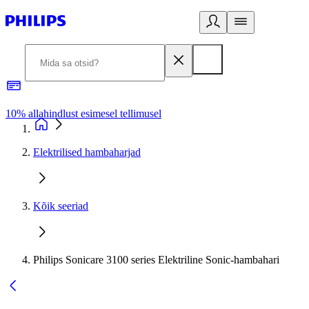
10% allahindlust esimesel tellimusel
3
Elektrilised hambaharjad
Kõik seeriad
Philips Sonicare 3100 series Elektriline Sonic-hambahari