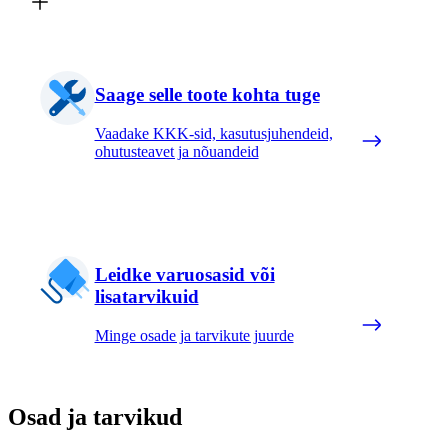
Saage selle toote kohta tuge
Vaadake KKK-sid, kasutusjuhendeid,
ohutusteavet ja nõuandeid
Leidke varuosasid või
lisatarvikuid
Minge osade ja tarvikute juurde
Osad ja tarvikud