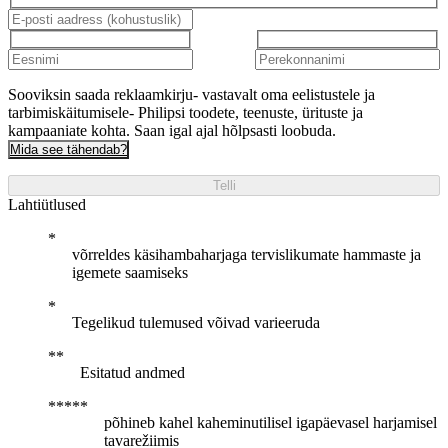
Sooviksin saada reklaamkirju- vastavalt oma eelistustele ja
tarbimiskäitumisele- Philipsi toodete, teenuste, ürituste ja
kampaaniate kohta. Saan igal ajal hõlpsasti loobuda.
Mida see tähendab?
Telli
Lahtiütlused
võrreldes käsihambaharjaga tervislikumate hammaste ja
igemete saamiseks
Tegelikud tulemused võivad varieeruda
Esitatud andmed
põhineb kahel kaheminutilisel igapäevasel harjamisel
tavarežiimis