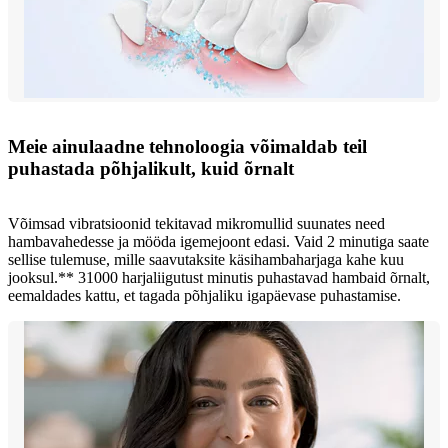
Meie ainulaadne tehnoloogia võimaldab teil
puhastada põhjalikult, kuid õrnalt
Võimsad vibratsioonid tekitavad mikromullid suunates need
hambavahedesse ja mööda igemejoont edasi. Vaid 2 minutiga saate
sellise tulemuse, mille saavutaksite käsihambaharjaga kahe kuu
jooksul.** 31000 harjaliigutust minutis puhastavad hambaid õrnalt,
eemaldades kattu, et tagada põhjaliku igapäevase puhastamise.