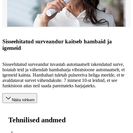
Sisseehitatud surveandur kaitseb hambaid ja
igemeid
Sisseehitatud surveandur tuvastab automaatselt rakendatud surve,
hoiatab teid ja vähendab hambaharja vibratsioone automaatselt, et
igemeid kaitsta. Hambahari tuletab pulseeriva heliga meelde, et te
avaldatavat survet vähendaksite. 7 inimest 10-st leidsid, et see
funktsioon aitas neil saada paremateks harjajateks.
Näita rohkem
Tehnilised andmed