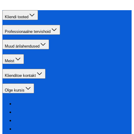
Kliendi tooted
Professionaalne tervishoid
Muud ärilahendused
Meist
Klienditoe kontakt
Olge kursis