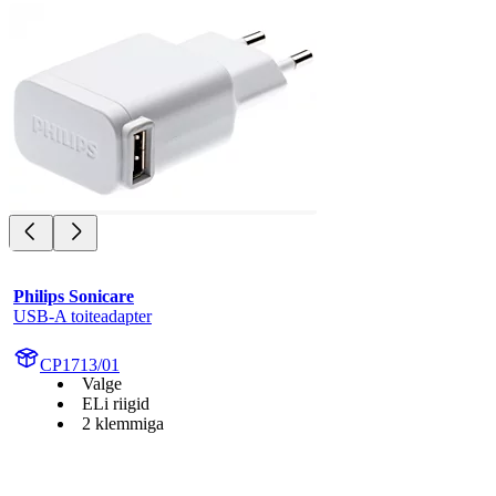
Philips Sonicare
USB-A toiteadapter
CP1713/01
Valge
ELi riigid
2 klemmiga