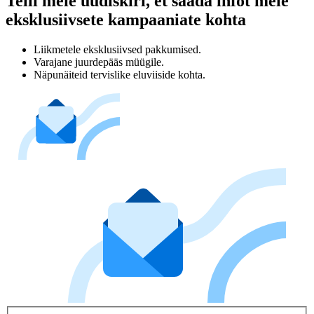
Telli meie uudiskiri, et saada infot meie
eksklusiivsete kampaaniate kohta
Liikmetele eksklusiivsed pakkumised.
Varajane juurdepääs müügile.
Näpunäiteid tervislike eluviiside kohta.