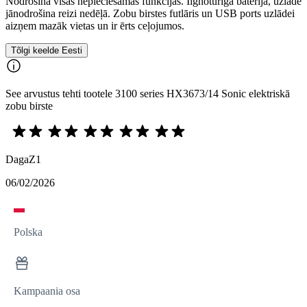
Nodrošina visas nepieciešamās funkcijas. Ilgnoturīga baterija, uzlāde
jānodrošina reizi nedēļā. Zobu birstes futlāris un USB ports uzlādei
aizņem mazāk vietas un ir ērts ceļojumos.
Tõlgi keelde Eesti
See arvustus tehti tootele 3100 series HX3673/14 Sonic elektriskā
zobu birste
DagaZ1
06/02/2026
Polska
Kampaania osa