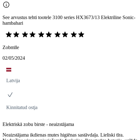
See arvustus tehti tootele 3100 series HX3673/13 Elektriline Sonic-
hambahari
Zobmīle
02/05/2024
Latvija
Kinnitatud ostja
Elektriskā zobu birste - neaizstājama
Neaizstājama ikdienas mutes higiēnas sastāvdaļa. Lieliski tīra.