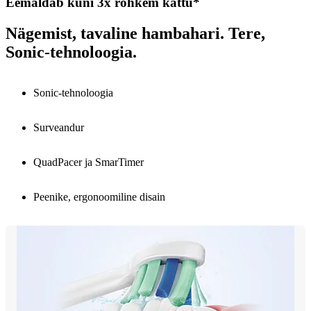
Eemaldab kuni 3x rohkem kattu*
Nägemist, tavaline hambahari. Tere,
Sonic-tehnoloogia.
Sonic-tehnoloogia
Surveandur
QuadPacer ja SmarTimer
Peenike, ergonoomiline disain