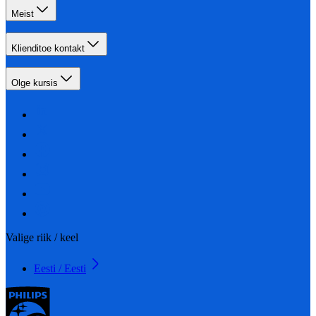
Meist
Klienditoe kontakt
Olge kursis
Valige riik / keel
Eesti / Eesti