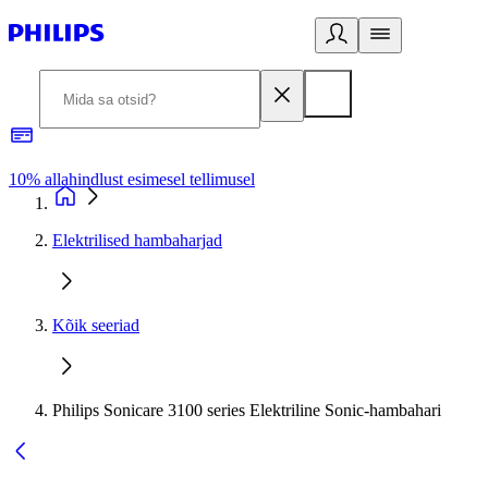
10% allahindlust esimesel tellimusel
3
Elektrilised hambaharjad
Kõik seeriad
Philips Sonicare 3100 series Elektriline Sonic-hambahari