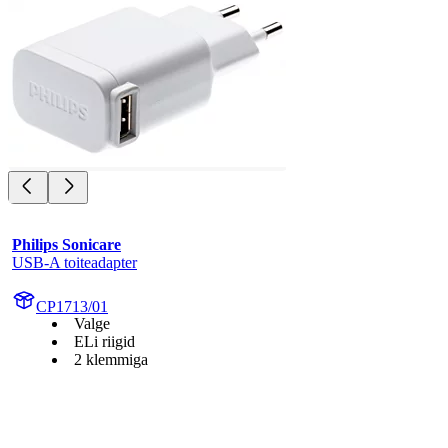
Philips Sonicare
USB-A toiteadapter
CP1713/01
Valge
ELi riigid
2 klemmiga