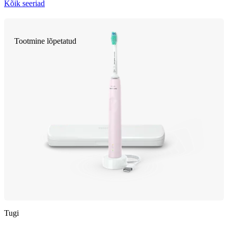
Kõik seeriad
Tootmine lõpetatud
Tugi