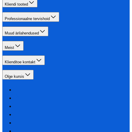
Kliendi tooted
Professionaalne tervishoid
Muud ärilahendused
Meist
Klienditoe kontakt
Olge kursis