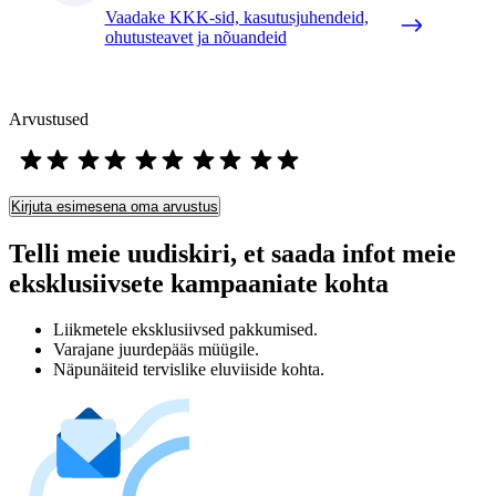
Vaadake KKK-sid, kasutusjuhendeid,
ohutusteavet ja nõuandeid
Arvustused
Kirjuta esimesena oma arvustus
Telli meie uudiskiri, et saada infot meie
eksklusiivsete kampaaniate kohta
Liikmetele eksklusiivsed pakkumised.
Varajane juurdepääs müügile.
Näpunäiteid tervislike eluviiside kohta.