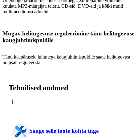
Ühendage kõlarid mis tahes seadmega. Suurepärane võimalus
kuulata MP3-mängijat, telerit, CD-sid, DVD-sid ja kõiki muid
multimeediumseadmeid.
Mugav helitugevuse reguleerimine tänu helitugevuse
kaugjuhtimispuldile
Tänu käepärasele juhtmega kaugjuhtimispuldile saate helitugevust
hõlpsalt reguleerida.
Tehnilised andmed
Saage selle toote kohta tuge