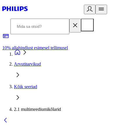
10% allahindlust esimesel tellimusel
3
Arvutitarvikud
Kõik seeriad
2.1 multimeediumikõlarid