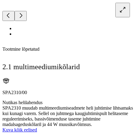
Tootmine lõpetatud
2.1 multimeediumikõlarid
SPA2310/00
Nutikas helilahendus
SPA2310 muudab multimeediumiseadmete heli juhtimise lihtsamaks
kui kunagi varem. Sellel on juhtmega kaugjuhtimispult helitaseme
reguleerimiseks, bassivõimenduse taseme juhtimine
madalsageduskõlaril ja 44 W muusikavõimsus.
Kuva kõik eelised