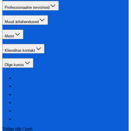
Professionaalne tervishoid
Muud ärilahendused
Meist
Klienditoe kontakt
Olge kursis
Valige riik / keel