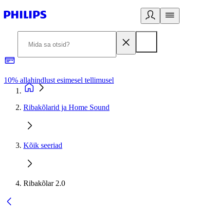
10% allahindlust esimesel tellimusel
3
Ribakõlarid ja Home Sound
Kõik seeriad
Ribakõlar 2.0