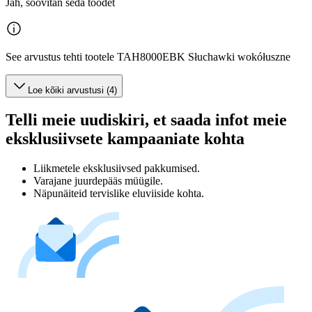
Jah, soovitan seda toodet
See arvustus tehti tootele TAH8000EBK Słuchawki wokółuszne
Loe kõiki arvustusi (4)
Telli meie uudiskiri, et saada infot meie
eksklusiivsete kampaaniate kohta
Liikmetele eksklusiivsed pakkumised.
Varajane juurdepääs müügile.
Näpunäiteid tervislike eluviiside kohta.