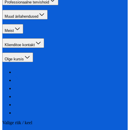
Professionaalne tervishoid
Muud ärilahendused
Meist
Klienditoe kontakt
Olge kursis
Valige riik / keel