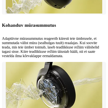
Kohanduv mürasummutus
Adaptiivne mürasummutus reageerib kiiresti teie ümbrusele, et
summutada välist müra (sealhulgas tuult) reaalajas. Kui soovite
teada, mis teie ümber toimub, laseb teadlikkuse režiim välishelid
tagasi sisse. Kiire teadlikkuse režiim täiustab hääli, nii et saate
vestelda ilma kõrvaklappe eemaldamata.