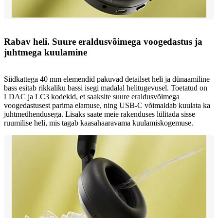
Rabav heli. Suure eraldusvõimega voogedastus ja
juhtmega kuulamine
Siidkattega 40 mm elemendid pakuvad detailset heli ja dünaamiline
bass esitab rikkaliku bassi isegi madalal helitugevusel. Toetatud on
LDAC ja LC3 kodekid, et saaksite suure eraldusvõimega
voogedastusest parima elamuse, ning USB-C võimaldab kuulata ka
juhtmeühendusega. Lisaks saate meie rakenduses lülitada sisse
ruumilise heli, mis tagab kaasahaaravama kuulamiskogemuse.