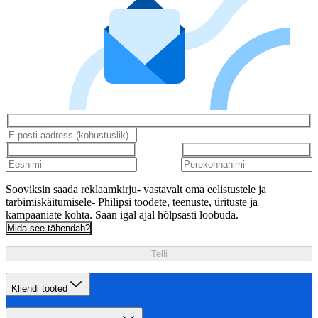
Sooviksin saada reklaamkirju- vastavalt oma eelistustele ja
tarbimiskäitumisele- Philipsi toodete, teenuste, ürituste ja
kampaaniate kohta. Saan igal ajal hõlpsasti loobuda.
Mida see tähendab?
Telli
Kliendi tooted