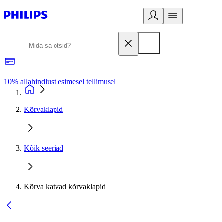
10% allahindlust esimesel tellimusel
3
Kõrvaklapid
Kõik seeriad
Kõrva katvad kõrvaklapid