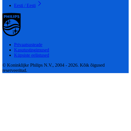
Eesti / Eesti
Privaatsusteade
Kasutustingimused
Küpsiste eelistused
© Koninklijke Philips N.V., 2004 - 2026. Kõik õigused
reserveeritud.