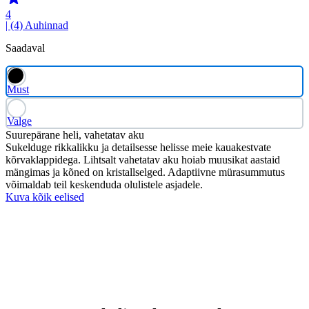
4
| (4)
Auhinnad
Saadaval
Must
Valge
Suurepärane heli, vahetatav aku
Sukelduge rikkalikku ja detailsesse helisse meie kauakestvate
kõrvaklappidega. Lihtsalt vahetatav aku hoiab muusikat aastaid
mängimas ja kõned on kristallselged. Adaptiivne mürasummutus
võimaldab teil keskenduda olulistele asjadele.
Kuva kõik eelised