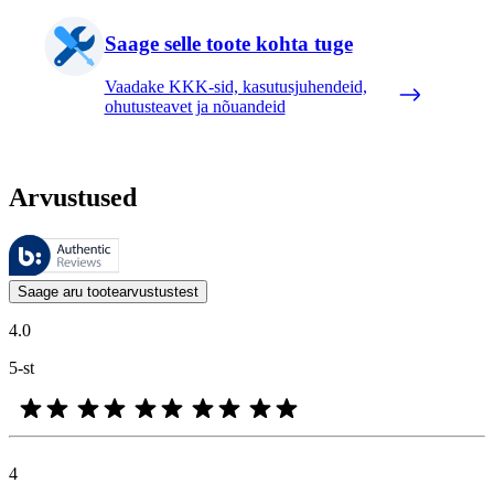
Saage selle toote kohta tuge
Vaadake KKK-sid, kasutusjuhendeid,
ohutusteavet ja nõuandeid
Arvustused
Neid arvustusi haldab Bazaarvoice ja need vastavad Bazaarvoice’i auten
Kliendi arvamused toodete ja tärnihinnangute kujul on kasulikud kõigile
Saage aru tootearvustustest
4.0
5-st
4