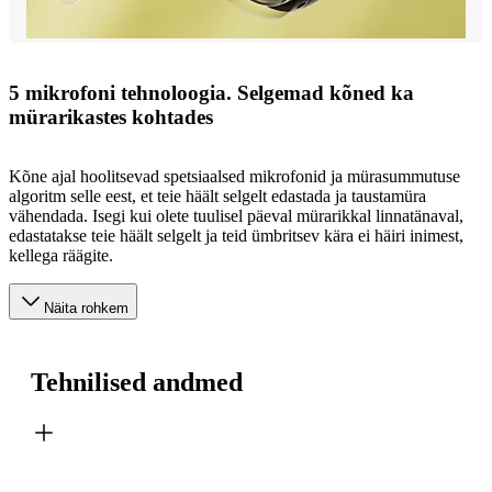
5 mikrofoni tehnoloogia. Selgemad kõned ka
mürarikastes kohtades
Kõne ajal hoolitsevad spetsiaalsed mikrofonid ja mürasummutuse
algoritm selle eest, et teie häält selgelt edastada ja taustamüra
vähendada. Isegi kui olete tuulisel päeval mürarikkal linnatänaval,
edastatakse teie häält selgelt ja teid ümbritsev kära ei häiri inimest,
kellega räägite.
Näita rohkem
Tehnilised andmed