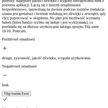
podróży, najlepszej jakości dźwięku i wygody nawigowania nimi z
poziomu aplikacji. Łączą się z innymi urządzeniami
bezproblemowo, sprawdzają na dworze podczas rozmów (redukcja
szumu jest genialna) i świetnie redukują tez dźwięki z zewnątrz, gdy
chcę popracować w skupieniu. Na plus jest możliwość wymiany
baterii (która bardzo szybko się ładuje i jest wytrzymała), co
przekłada się na dłuższe użytkowanie takiego sprzętu. Dla mnie
10/10. Polecam.
Positiivsed omadused
design, żywotność, jakość dźwięku, wygoda użytkowania
Negatiivsed omadused
brak
Tõlgi keelde Eesti