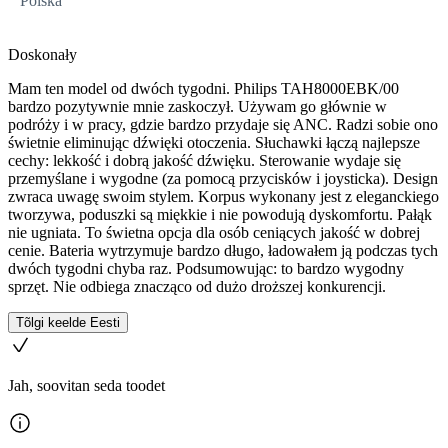
Polska
Doskonały
Mam ten model od dwóch tygodni. Philips TAH8000EBK/00
bardzo pozytywnie mnie zaskoczył. Używam go głównie w
podróży i w pracy, gdzie bardzo przydaje się ANC. Radzi sobie ono
świetnie eliminując dźwięki otoczenia. Słuchawki łączą najlepsze
cechy: lekkość i dobrą jakość dźwięku. Sterowanie wydaje się
przemyślane i wygodne (za pomocą przycisków i joysticka). Design
zwraca uwagę swoim stylem. Korpus wykonany jest z eleganckiego
tworzywa, poduszki są miękkie i nie powodują dyskomfortu. Pałąk
nie ugniata. To świetna opcja dla osób ceniących jakość w dobrej
cenie. Bateria wytrzymuje bardzo długo, ładowałem ją podczas tych
dwóch tygodni chyba raz. Podsumowując: to bardzo wygodny
sprzęt. Nie odbiega znacząco od dużo droższej konkurencji.
Tõlgi keelde Eesti
Jah, soovitan seda toodet