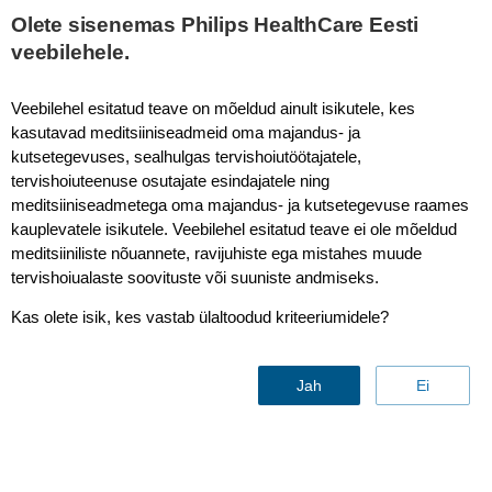
Olete sisenemas Philips HealthCare Eesti
veebilehele.
Ventures
Veebilehel esitatud teave on mõeldud ainult isikutele, kes
kasutavad meditsiiniseadmeid oma majandus- ja
kutsetegevuses, sealhulgas tervishoiutöötajatele,
tervishoiuteenuse osutajate esindajatele ning
meditsiiniseadmetega oma majandus- ja kutsetegevuse raames
kauplevatele isikutele. Veebilehel esitatud teave ei ole mõeldud
meditsiiniliste nõuannete, ravijuhiste ega mistahes muude
tervishoiualaste soovituste või suuniste andmiseks.
Kas olete isik, kes vastab ülaltoodud kriteeriumidele?
Jah
Ei
Insights