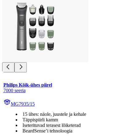
Philips Kõik-ühes piirel
7000 seeria
MG7935/15
15 ühes: näole, juustele ja kehale
Täppispiirli kamm
Iseterituvad terasest lõiketerad
BeardSense’i tehnoloogia