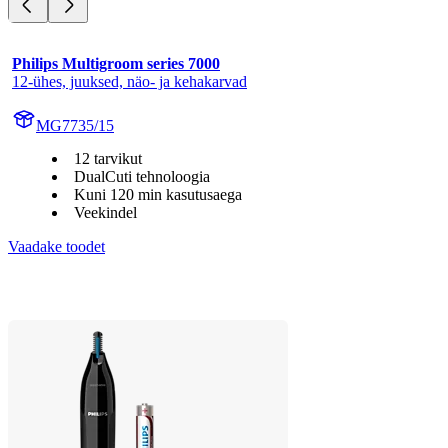
Philips Multigroom series 7000
12-ühes, juuksed, näo- ja kehakarvad
MG7735/15
12 tarvikut
DualCuti tehnoloogia
Kuni 120 min kasutusaega
Veekindel
Vaadake toodet