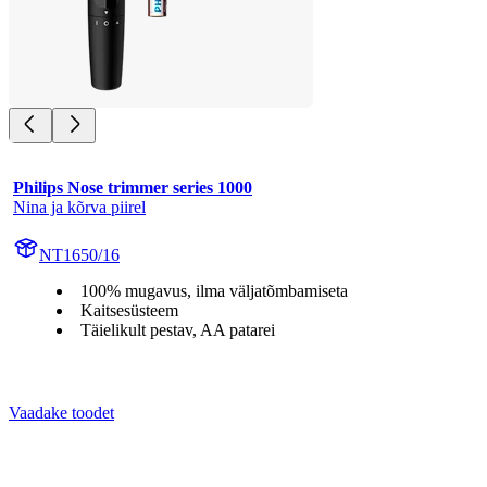
Philips Nose trimmer series 1000
Nina ja kõrva piirel
NT1650/16
100% mugavus, ilma väljatõmbamiseta
Kaitsesüsteem
Täielikult pestav, AA patarei
Vaadake toodet