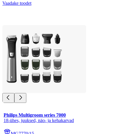
Vaadake toodet
Philips Multigroom series 7000
18-ühes, juuksed, näo- ja kehakarvad
MG7770/15