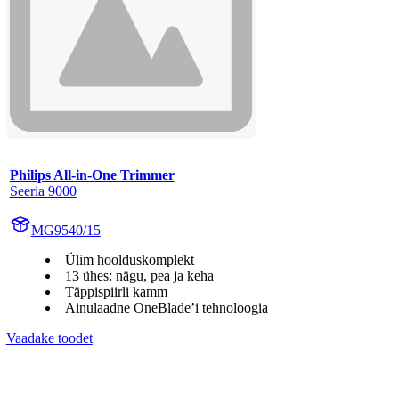
Philips All-in-One Trimmer
Seeria 9000
MG9540/15
Ülim hoolduskomplekt
13 ühes: nägu, pea ja keha
Täppispiirli kamm
Ainulaadne OneBlade’i tehnoloogia
Vaadake toodet