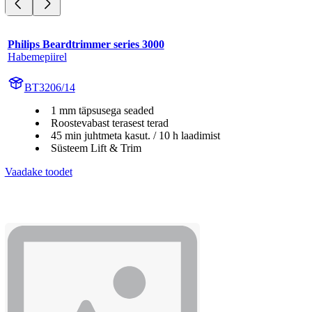
Philips Beardtrimmer series 3000
Habemepiirel
BT3206/14
1 mm täpsusega seaded
Roostevabast terasest terad
45 min juhtmeta kasut. / 10 h laadimist
Süsteem Lift & Trim
Vaadake toodet