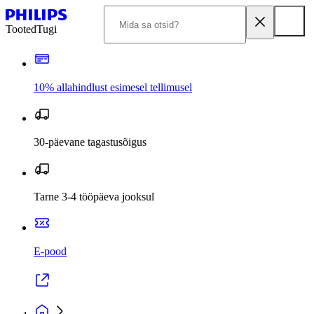
Tooted
Tugi
10% allahindlust esimesel tellimusel
30-päevane tagastusõigus
Tarne 3-4 tööpäeva jooksul
E-pood