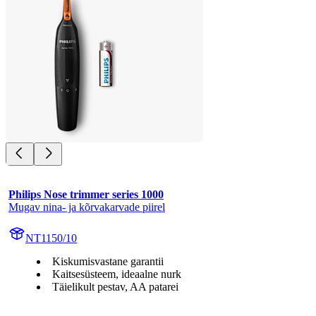
Philips Nose trimmer series 1000
Mugav nina- ja kõrvakarvade piirel
NT1150/10
Kiskumisvastane garantii
Kaitsesüsteem, ideaalne nurk
Täielikult pestav, AA patarei