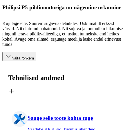
Philipsi P5 pildimootoriga on nägemine uskumine
Kujutage ette. Suurem sügavus detailides. Uskumatult erksad
värvid. Nii elutruud nahatoonid. Nii sujuva ja loomuliku liikumise
ning nii terava pildikvaliteediga, et justkui tunneksite end hetkes
kohal. Avage oma silmad, ergutage meeli ja laske endal erinevust
tunda.
Näita rohkem
Tehnilised andmed
Saage selle toote kohta tuge
Vaadake KKK-sid, kasutusjuhendeid,