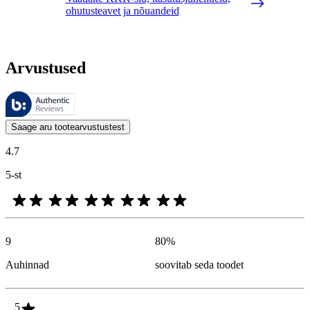
ohutusteavet ja nõuandeid
Arvustused
Neid arvustusi haldab Bazaarvoice ja need vastavad Bazaarvoice’i auten
Kliendi arvamused toodete ja tärnihinnangute kujul on kasulikud kõigile
Saage aru tootearvustustest
4.7
5-st
9
80
%
Auhinnad
soovitab seda toodet
5