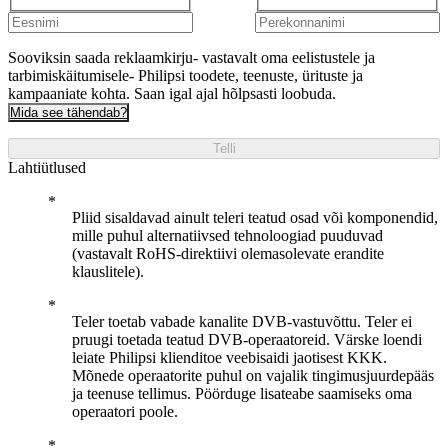
Sooviksin saada reklaamkirju- vastavalt oma eelistustele ja
tarbimiskäitumisele- Philipsi toodete, teenuste, ürituste ja
kampaaniate kohta. Saan igal ajal hõlpsasti loobuda.
Mida see tähendab?
Telli
Lahtiütlused
Pliid sisaldavad ainult teleri teatud osad või komponendid,
mille puhul alternatiivsed tehnoloogiad puuduvad
(vastavalt RoHS-direktiivi olemasolevate erandite
klauslitele).
Teler toetab vabade kanalite DVB-vastuvõttu. Teler ei
pruugi toetada teatud DVB-operaatoreid. Värske loendi
leiate Philipsi klienditoe veebisaidi jaotisest KKK.
Mõnede operaatorite puhul on vajalik tingimusjuurdepääs
ja teenuse tellimus. Pöörduge lisateabe saamiseks oma
operaatori poole.