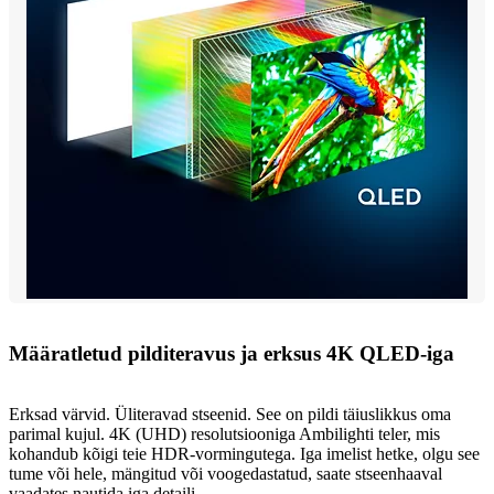
Määratletud pilditeravus ja erksus 4K QLED-iga
Erksad värvid. Üliteravad stseenid. See on pildi täiuslikkus oma
parimal kujul. 4K (UHD) resolutsiooniga Ambilighti teler, mis
kohandub kõigi teie HDR-vormingutega. Iga imelist hetke, olgu see
tume või hele, mängitud või voogedastatud, saate stseenhaaval
vaadates nautida iga detaili.