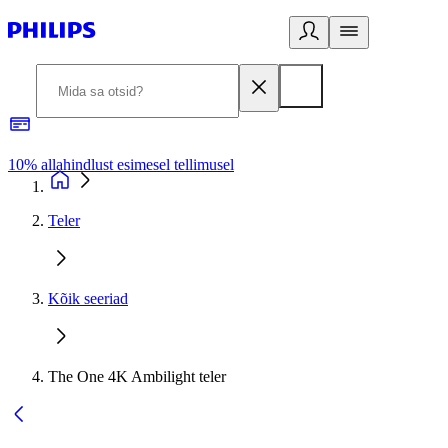
10% allahindlust esimesel tellimusel
3
Teler
Kõik seeriad
The One 4K Ambilight teler