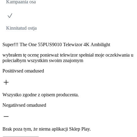
Kampaania osa
Kinnitatud ostja
Super!!! The One 55PUS9010 Telewizor 4K Ambilight
wybrałem tę ocenę ponieważ telewizor spełniał moje oczekiwania u
poleciałbym wszystkim swoim znajomym
Positiivsed omadused
Wszystko zgodne z opisem producenta.
Negatiivsed omadused
Brak poza tym, że niema aplikacji Sklep Play.