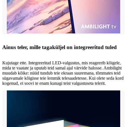
Ainus teler, mille tagaküljel on integreeritud tuled
Kujutage ette. Integreeritud LED-valgustus, mis reageerib kõigele,
mida te vaatate ja uputab teid samal ajal värvide halosse. Ambilight
muudab kõike: nüüd tundub teie ekraan suuremana, tõmmates teid
sügavamale kõigisse teie lemmik telesaadetesse. Kui olete seda kord
kogenud, ei soovi te enam kunagi teist valgustuseta telerit.