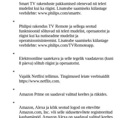
Smart TV rakenduste pakkumised olenevad nii teleri
mudelist kui ka riigist. Lisateabe saamiseks külastage
veebilehte: www.philips.com/smarttv.
Philipsi rakendus TV Remote ja sellega seotud
funktsioonid sõltuvad nii teleri mudelist, operaatorist ja
riigist kui ka nutiseadme mudelist ja
operatsioonisüsteemist. Lisateabe saamiseks külastage
veebilehte: www.philips.com/TVRemoteapp.
Elektrooniline saatekava ja selle tegelik vaadatavus (kuni
8 päeva) sõltub riigist ja operaatorist.
Vajalik Netflixi tellimus. Tingimused leiate veebisaidilt
https://www.netflix.com.
Amazon Prime on saadaval valitud keeltes ja riikides.
Amazon, Alexa ja kõik seotud logod on ettevõtte
Amazon.com, Inc. või selle sidusettevõtete registreeritud
kaubamärgid. Amazon Alexa on saadaval valitud keeltes