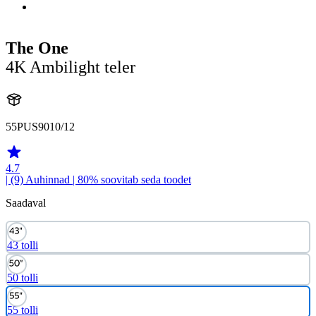
The One
4K Ambilight teler
55PUS9010/12
4.7
| (9)
Auhinnad
| 80% soovitab seda toodet
Saadaval
43 tolli
50 tolli
55 tolli