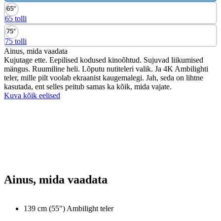
65 tolli
75 tolli
Ainus, mida vaadata
Kujutage ette. Eepilised kodused kinoõhtud. Sujuvad liikumised
mängus. Ruumiline heli. Lõputu nutiteleri valik. Ja 4K Ambilighti
teler, mille pilt voolab ekraanist kaugemalegi. Jah, seda on lihtne
kasutada, ent selles peitub samas ka kõik, mida vajate.
Kuva kõik eelised
Ainus, mida vaadata
139 cm (55") Ambilight teler