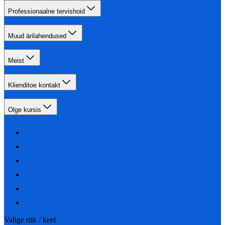
Professionaalne tervishoid
Muud ärilahendused
Meist
Klienditoe kontakt
Olge kursis
Valige riik / keel