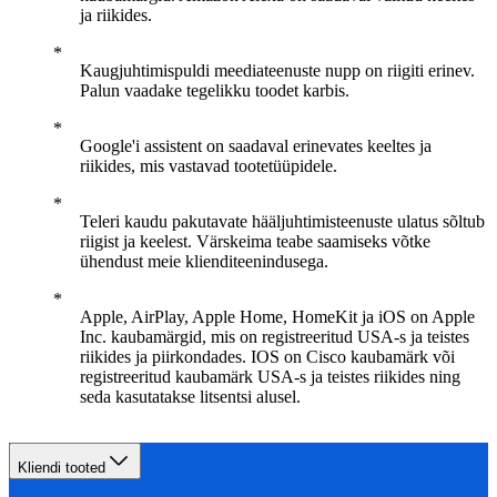
ja riikides.
Kaugjuhtimispuldi meediateenuste nupp on riigiti erinev.
Palun vaadake tegelikku toodet karbis.
Google'i assistent on saadaval erinevates keeltes ja
riikides, mis vastavad tootetüüpidele.
Teleri kaudu pakutavate hääljuhtimisteenuste ulatus sõltub
riigist ja keelest. Värskeima teabe saamiseks võtke
ühendust meie klienditeenindusega.
Apple, AirPlay, Apple Home, HomeKit ja iOS on Apple
Inc. kaubamärgid, mis on registreeritud USA-s ja teistes
riikides ja piirkondades. IOS on Cisco kaubamärk või
registreeritud kaubamärk USA-s ja teistes riikides ning
seda kasutatakse litsentsi alusel.
Kliendi tooted