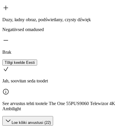
Duzy, ładny obraz, podświetlany, czysty dźwięk
Negatiivsed omadused
Brak
Tõlgi keelde Eesti
Jah, soovitan seda toodet
See arvustus tehti tootele The One 55PUS9060 Telewizor 4K
Ambilight
Loe kõiki arvustusi (22)