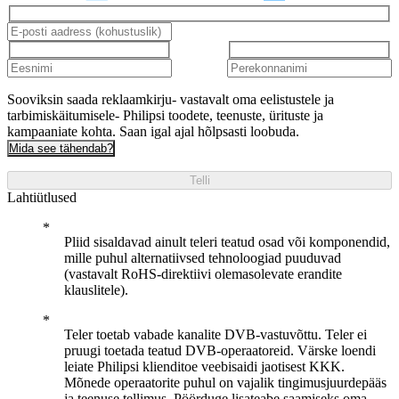
Sooviksin saada reklaamkirju- vastavalt oma eelistustele ja
tarbimiskäitumisele- Philipsi toodete, teenuste, ürituste ja
kampaaniate kohta. Saan igal ajal hõlpsasti loobuda.
Mida see tähendab?
Telli
Lahtiütlused
Pliid sisaldavad ainult teleri teatud osad või komponendid,
mille puhul alternatiivsed tehnoloogiad puuduvad
(vastavalt RoHS-direktiivi olemasolevate erandite
klauslitele).
Teler toetab vabade kanalite DVB-vastuvõttu. Teler ei
pruugi toetada teatud DVB-operaatoreid. Värske loendi
leiate Philipsi klienditoe veebisaidi jaotisest KKK.
Mõnede operaatorite puhul on vajalik tingimusjuurdepääs
ja teenuse tellimus. Pöörduge lisateabe saamiseks oma