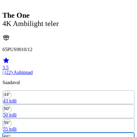
The One
4K Ambilight teler
65PUS9010/12
3.5
| (22)
Auhinnad
Saadaval
43 tolli
50 tolli
55 tolli