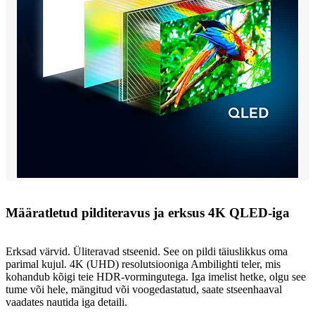
Määratletud pilditeravus ja erksus 4K QLED-iga
Erksad värvid. Üliteravad stseenid. See on pildi täiuslikkus oma
parimal kujul. 4K (UHD) resolutsiooniga Ambilighti teler, mis
kohandub kõigi teie HDR-vormingutega. Iga imelist hetke, olgu see
tume või hele, mängitud või voogedastatud, saate stseenhaaval
vaadates nautida iga detaili.