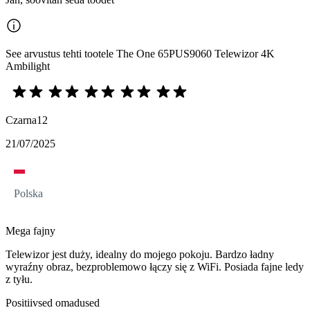
See arvustus tehti tootele The One 65PUS9060 Telewizor 4K
Ambilight
Czarna12
21/07/2025
Polska
Mega fajny
Telewizor jest duży, idealny do mojego pokoju. Bardzo ładny
wyraźny obraz, bezproblemowo łączy się z WiFi. Posiada fajne ledy
z tyłu.
Positiivsed omadused