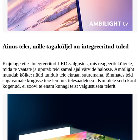
Ainus teler, mille tagaküljel on integreeritud tuled
Kujutage ette. Integreeritud LED-valgustus, mis reageerib kõigele,
mida te vaatate ja uputab teid samal ajal värvide halosse. Ambilight
muudab kõike: nüüd tundub teie ekraan suuremana, tõmmates teid
sügavamale kõigisse teie lemmik telesaadetesse. Kui olete seda kord
kogenud, ei soovi te enam kunagi teist valgustuseta telerit.