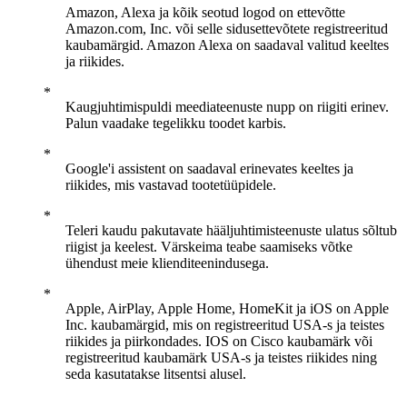
Amazon, Alexa ja kõik seotud logod on ettevõtte
Amazon.com, Inc. või selle sidusettevõtete registreeritud
kaubamärgid. Amazon Alexa on saadaval valitud keeltes
ja riikides.
Kaugjuhtimispuldi meediateenuste nupp on riigiti erinev.
Palun vaadake tegelikku toodet karbis.
Google'i assistent on saadaval erinevates keeltes ja
riikides, mis vastavad tootetüüpidele.
Teleri kaudu pakutavate hääljuhtimisteenuste ulatus sõltub
riigist ja keelest. Värskeima teabe saamiseks võtke
ühendust meie klienditeenindusega.
Apple, AirPlay, Apple Home, HomeKit ja iOS on Apple
Inc. kaubamärgid, mis on registreeritud USA-s ja teistes
riikides ja piirkondades. IOS on Cisco kaubamärk või
registreeritud kaubamärk USA-s ja teistes riikides ning
seda kasutatakse litsentsi alusel.