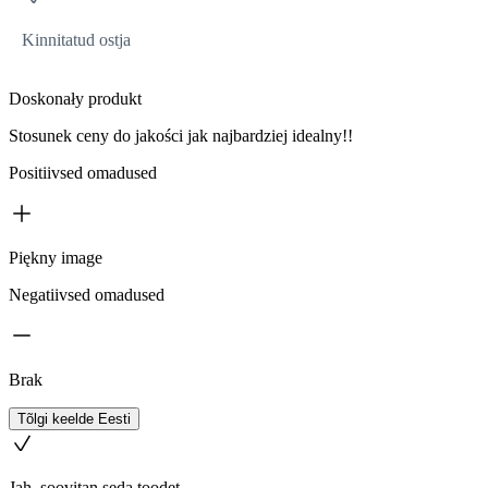
Kinnitatud ostja
Doskonały produkt
Stosunek ceny do jakości jak najbardziej idealny!!
Positiivsed omadused
Piękny image
Negatiivsed omadused
Brak
Tõlgi keelde Eesti
Jah, soovitan seda toodet