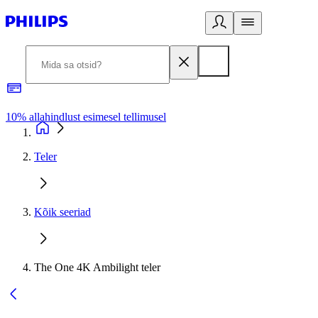
10% allahindlust esimesel tellimusel
3
Teler
Kõik seeriad
The One 4K Ambilight teler