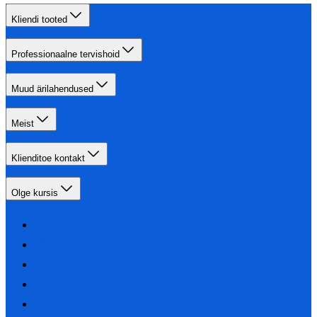
Kliendi tooted
Professionaalne tervishoid
Muud ärilahendused
Meist
Klienditoe kontakt
Olge kursis