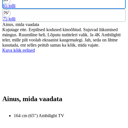
65 tolli
75 tolli
Ainus, mida vaadata
Kujutage ette. Eepilised kodused kinoõhtud. Sujuvad liikumised
mängus. Ruumiline heli. Lõputu nutiteleri valik. Ja 4K Ambilighti
teler, mille pilt voolab ekraanist kaugemalegi. Jah, seda on lihtne
kasutada, ent selles peitub samas ka kõik, mida vajate.
Kuva kõik eelised
Ainus, mida vaadata
164 cm (65") Ambilight TV