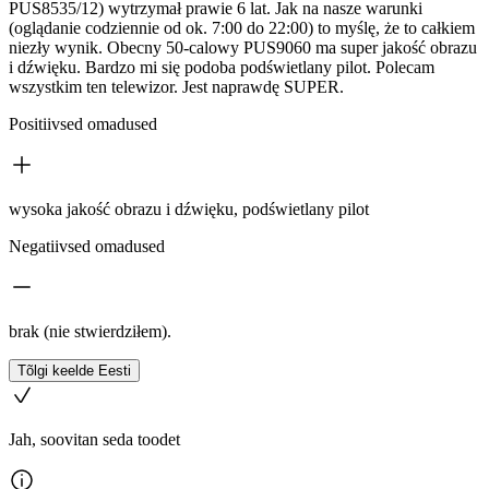
PUS8535/12) wytrzymał prawie 6 lat. Jak na nasze warunki
(oglądanie codziennie od ok. 7:00 do 22:00) to myślę, że to całkiem
niezły wynik. Obecny 50-calowy PUS9060 ma super jakość obrazu
i dźwięku. Bardzo mi się podoba podświetlany pilot. Polecam
wszystkim ten telewizor. Jest naprawdę SUPER.
Positiivsed omadused
wysoka jakość obrazu i dźwięku, podświetlany pilot
Negatiivsed omadused
brak (nie stwierdziłem).
Tõlgi keelde Eesti
Jah, soovitan seda toodet