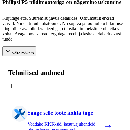
Philipsi P5 pildimootoriga on nägemine uskumine
Kujutage ette. Suurem sügavus detailides. Uskumatult erksad
värvid. Nii elutruud nahatoonid. Nii sujuva ja loomuliku liikumise
ning nii terava pildikvaliteediga, et justkui tunneksite end hetkes
kohal. Avage oma silmad, ergutage meeli ja laske endal erinevust
tunda.
Näita rohkem
Tehnilised andmed
Saage selle toote kohta tuge
Vaadake KKK-sid, kasutusjuhendeid,
ohutusteavet ja nõuandeid