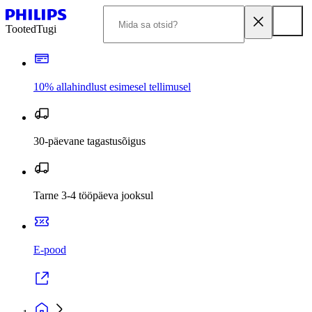
Tooted
Tugi
10% allahindlust esimesel tellimusel
30-päevane tagastusõigus
Tarne 3-4 tööpäeva jooksul
E-pood