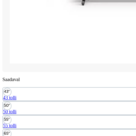
Saadaval
43 tolli
50 tolli
55 tolli