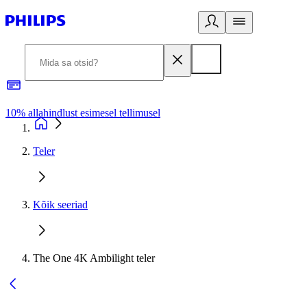
10% allahindlust esimesel tellimusel
3
Teler
Kõik seeriad
The One 4K Ambilight teler