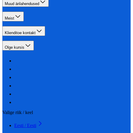
Muud ärilahendused
Meist
Klienditoe kontakt
Olge kursis
Valige riik / keel
Eesti / Eesti