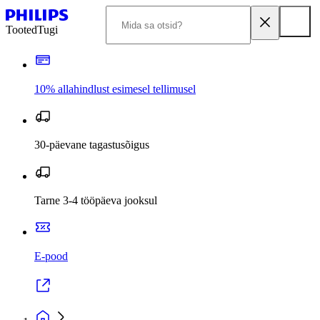
Tooted
Tugi
10% allahindlust esimesel tellimusel
30-päevane tagastusõigus
Tarne 3-4 tööpäeva jooksul
E-pood