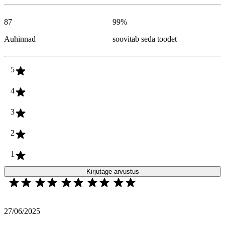
87
99
%
Auhinnad
soovitab seda toodet
5
4
3
2
1
Kirjutage arvustus
27/06/2025