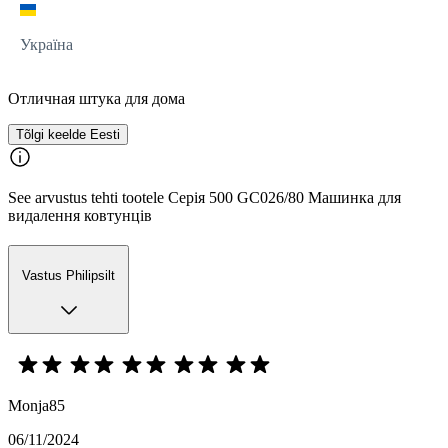
Україна
Отличная штука для дома
Tõlgi keelde Eesti
See arvustus tehti tootele Серія 500 GC026/80 Машинка для
видалення ковтунців
Vastus Philipsilt
Monja85
06/11/2024