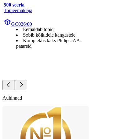
500 seeria
Topieemaldaja
GC026/00
Eemaldab topid
Sobib kõikidele kangastele
Komplektis kaks Philipsi AA-
patareid
Auhinnad