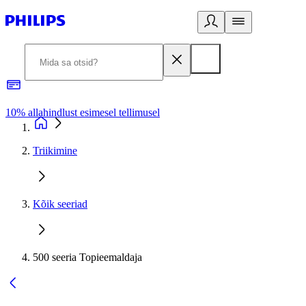
10% allahindlust esimesel tellimusel
3
Triikimine
Kõik seeriad
500 seeria Topieemaldaja