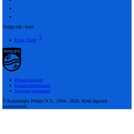
Valige riik / keel
Eesti / Eesti
Privaatsusteade
Kasutustingimused
Küpsiste eelistused
© Koninklijke Philips N.V., 2004 - 2026. Kõik õigused
reserveeritud.