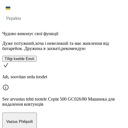
Україна
Чудово виконує свої функції
Дуже потужний,хоча і невеликий та має живлення від
батарейок. Дружина в захваті,рекомендую
Tõlgi keelde Eesti
Jah, soovitan seda toodet
See arvustus tehti tootele Серія 500 GC026/80 Машинка для
видалення ковтунців
Vastus Philipsilt