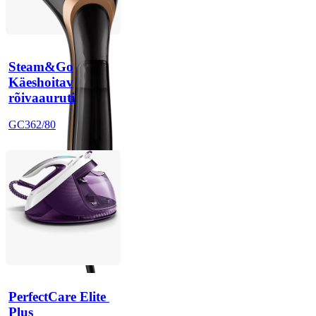
Steam&Go
Käeshoitav
rõivaauruti
GC362/80
PerfectCare Elite 
Plus