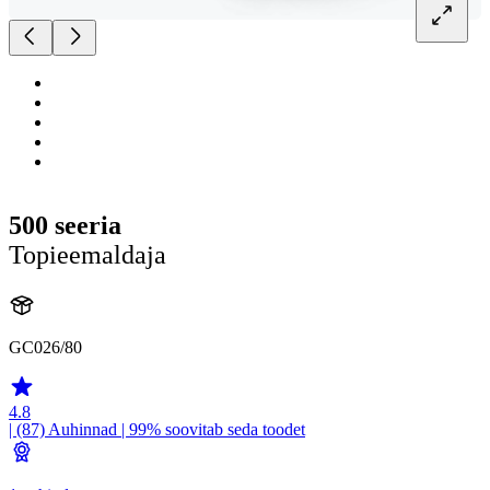
500 seeria
Topieemaldaja
GC026/80
4.8
| (87)
Auhinnad
| 99% soovitab seda toodet