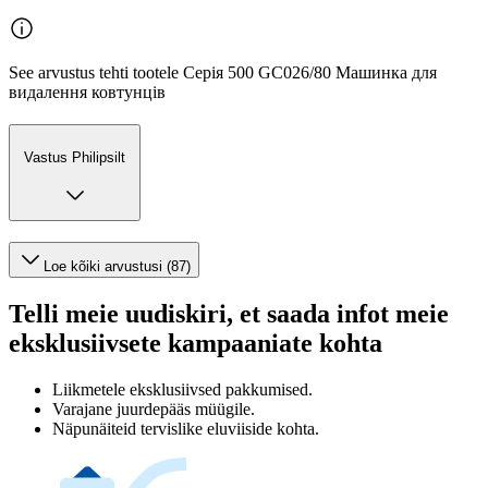
See arvustus tehti tootele Серія 500 GC026/80 Машинка для
видалення ковтунців
Vastus Philipsilt
Loe kõiki arvustusi (87)
Telli meie uudiskiri, et saada infot meie
eksklusiivsete kampaaniate kohta
Liikmetele eksklusiivsed pakkumised.
Varajane juurdepääs müügile.
Näpunäiteid tervislike eluviiside kohta.