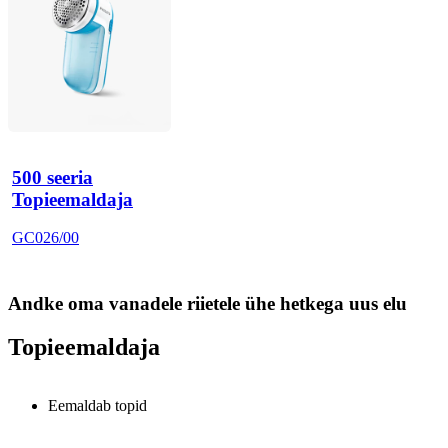
500 seeria
Topieemaldaja
GC026/00
Andke oma vanadele riietele ühe hetkega uus elu
Topieemaldaja
Eemaldab topid