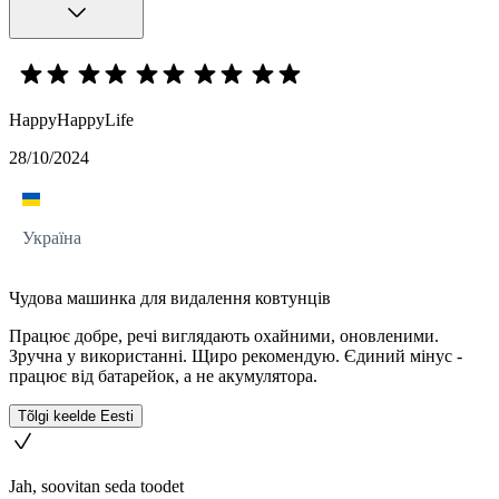
HappyHappyLife
28/10/2024
Україна
Чудова машинка для видалення ковтунців
Працює добре, речі виглядають охайними, оновленими.
Зручна у використанні. Щиро рекомендую. Єдиний мінус -
працює від батарейок, а не акумулятора.
Tõlgi keelde Eesti
Jah, soovitan seda toodet