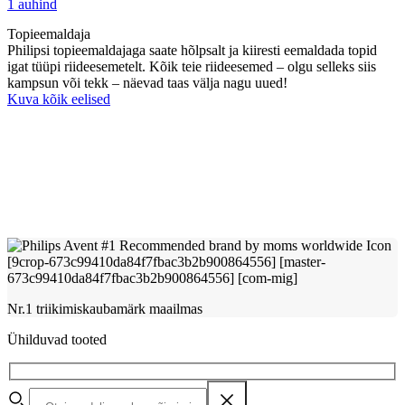
1 auhind
Topieemaldaja
Philipsi topieemaldajaga saate hõlpsalt ja kiiresti eemaldada topid
igat tüüpi riideesemetelt. Kõik teie riideesemed – olgu selleks siis
kampsun või tekk – näevad taas välja nagu uued!
Kuva kõik eelised
Nr.1 triikimiskaubamärk maailmas
Ühilduvad tooted