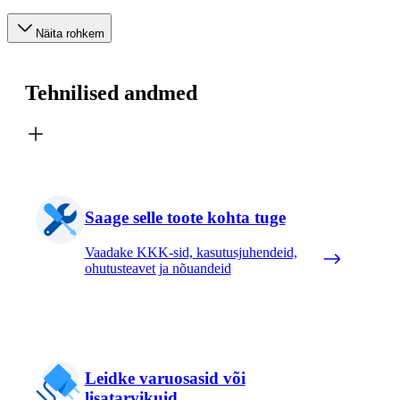
Näita rohkem
Tehnilised andmed
Saage selle toote kohta tuge
Vaadake KKK-sid, kasutusjuhendeid,
ohutusteavet ja nõuandeid
Leidke varuosasid või
lisatarvikuid