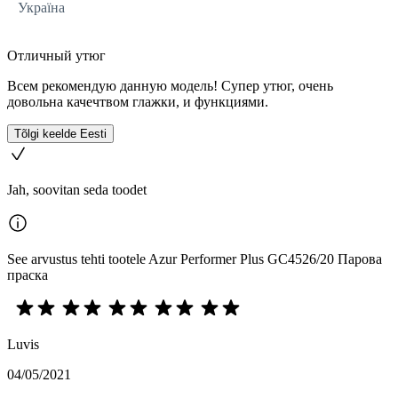
Україна
Отличный утюг
Всем рекомендую данную модель! Супер утюг, очень
довольна качечтвом глажки, и функциями.
Tõlgi keelde Eesti
Jah, soovitan seda toodet
See arvustus tehti tootele Azur Performer Plus GC4526/20 Парова
праска
Luvis
04/05/2021