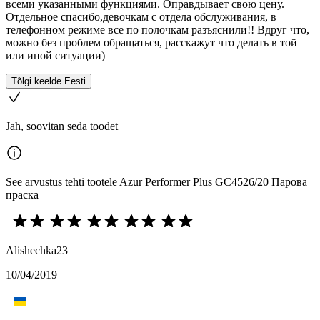
всеми указанными функциями. Оправдывает свою цену.
Отдельное спасибо,девочкам с отдела обслуживания, в
телефонном режиме все по полочкам разъяснили!! Вдруг что,
можно без проблем обращаться, расскажут что делать в той
или иной ситуации)
Tõlgi keelde Eesti
Jah, soovitan seda toodet
See arvustus tehti tootele Azur Performer Plus GC4526/20 Парова
праска
Alishechka23
10/04/2019