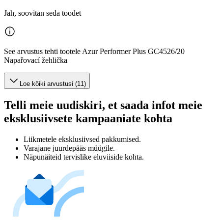
Jah, soovitan seda toodet
See arvustus tehti tootele Azur Performer Plus GC4526/20
Napařovací žehlička
Loe kõiki arvustusi (11)
Telli meie uudiskiri, et saada infot meie
eksklusiivsete kampaaniate kohta
Liikmetele eksklusiivsed pakkumised.
Varajane juurdepääs müügile.
Näpunäiteid tervislike eluviiside kohta.