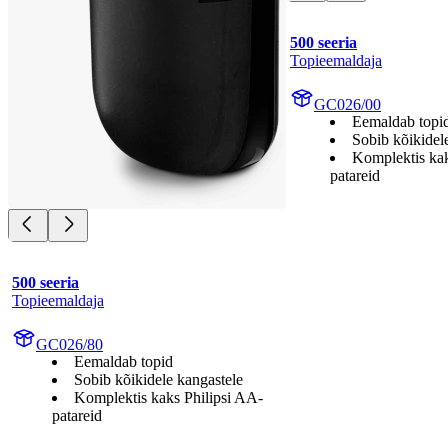
500 seeria
Topieemaldaja
GC026/00
Eemaldab topi
Sobib kõikidel
Komplektis kak
patareid
500 seeria
Topieemaldaja
GC026/80
Eemaldab topid
Sobib kõikidele kangastele
Komplektis kaks Philipsi AA-
patareid