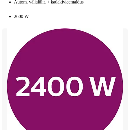
Autom. väljalülit. + katlakivieemaldus
2600 W