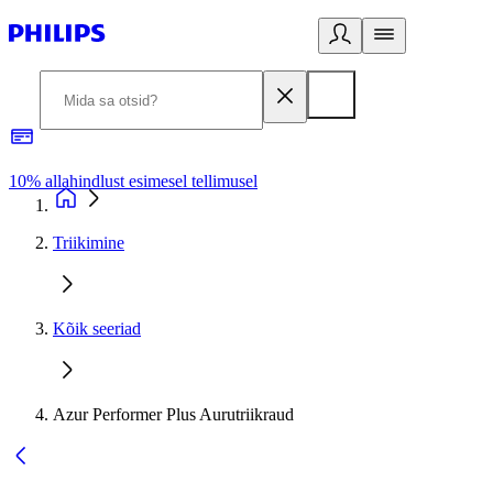
10% allahindlust esimesel tellimusel
3
Triikimine
Kõik seeriad
Azur Performer Plus Aurutriikraud