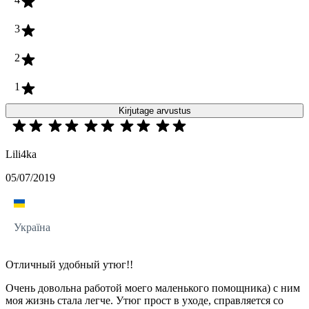
3
2
1
Kirjutage arvustus
Lili4ka
05/07/2019
Україна
Отличный удобный утюг!!
Очень довольна работой моего маленького помощника) с ним
моя жизнь стала легче. Утюг прост в уходе, справляется со