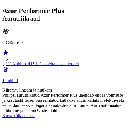
Azur Performer Plus
Aurutriikraud
GC4526/17
4.5
| (11)
Auhinnad
| 91% soovitab seda toodet
1 auhind
Kiirem*, lihtsam ja nutikam
Philipsi aurutriikraud Azur Performer Plus ühendab endas võimsuse
ja kasutuslihtsuse. Sisseehitatud katlakivi anum katlakivi efektiivseks
eemaldamiseks, et tagada kauakestev auru toime. Auru automaatne
juhtimine ja T-ionicGlide’i tald.
Kuva kõik eelised