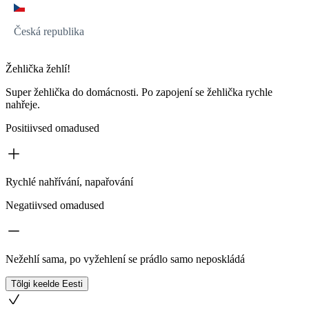
Česká republika
Žehlička žehlí!
Super žehlička do domácnosti. Po zapojení se žehlička rychle
nahřeje.
Positiivsed omadused
Rychlé nahřívání, napařování
Negatiivsed omadused
Nežehlí sama, po vyžehlení se prádlo samo neposkládá
Tõlgi keelde Eesti