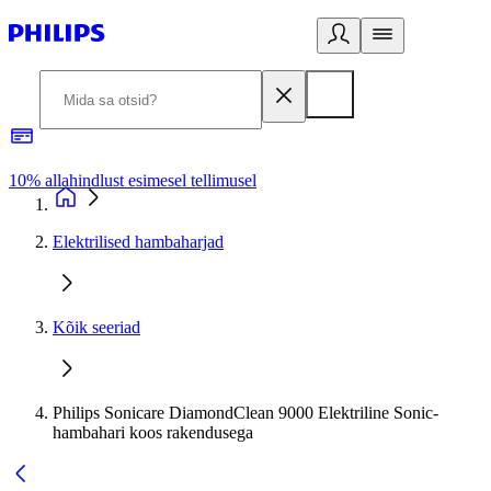
10% allahindlust esimesel tellimusel
3
Elektrilised hambaharjad
Kõik seeriad
Philips Sonicare DiamondClean 9000 Elektriline Sonic-
hambahari koos rakendusega