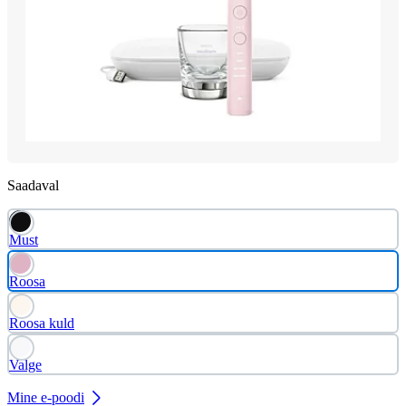
Saadaval
Must
Roosa
Roosa kuld
Valge
Mine e-poodi