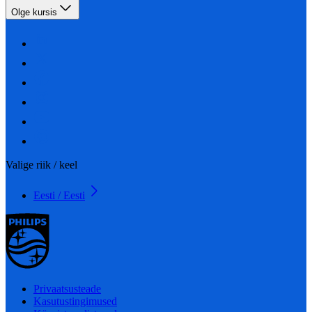
Olge kursis
Valige riik / keel
Eesti / Eesti
Privaatsusteade
Kasutustingimused