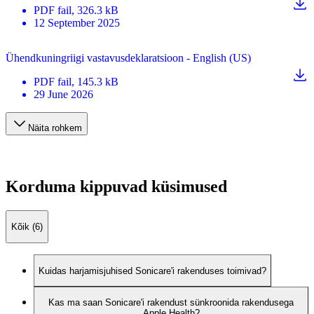
PDF
fail
, 326.3 kB
12 September 2025
Ühendkuningriigi vastavusdeklaratsioon - English (US)
PDF
fail
, 145.3 kB
29 June 2026
Näita rohkem
Korduma kippuvad küsimused
Kõik (6)
Kuidas harjamisjuhised Sonicare'i rakenduses toimivad?
Kas ma saan Sonicare'i rakendust sünkroonida rakendusega
Apple Health?