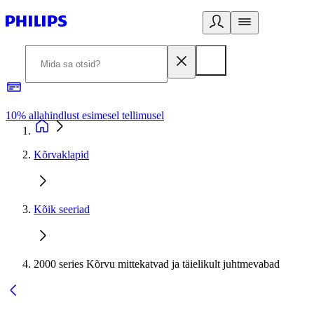
10% allahindlust esimesel tellimusel
3
Kõrvaklapid
Kõik seeriad
2000 series Kõrvu mittekatvad ja täielikult juhtmevabad