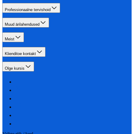
Professionaalne tervishoid
Muud ärilahendused
Meist
Klienditoe kontakt
Olge kursis
Valige riik / keel