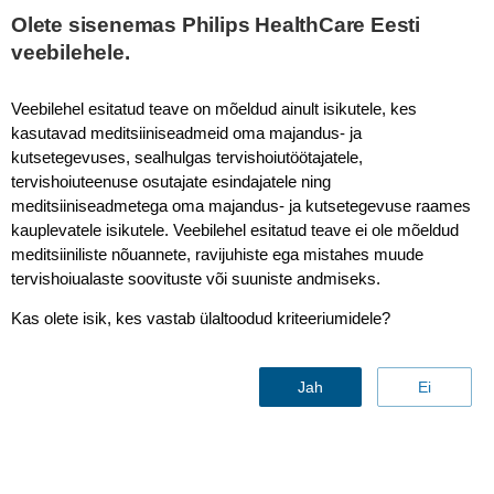
Olete sisenemas Philips HealthCare Eesti
veebilehele.
HealthSuite Digital Platform
Veebilehel esitatud teave on mõeldud ainult isikutele, kes
kasutavad meditsiiniseadmeid oma majandus- ja
kutsetegevuses, sealhulgas tervishoiutöötajatele,
tervishoiuteenuse osutajate esindajatele ning
meditsiiniseadmetega oma majandus- ja kutsetegevuse raames
kauplevatele isikutele. Veebilehel esitatud teave ei ole mõeldud
meditsiiniliste nõuannete, ravijuhiste ega mistahes muude
tervishoiualaste soovituste või suuniste andmiseks.
Secure, scalable
and
robust
Kas olete isik, kes vastab ülaltoodud kriteeriumidele?
device cloud services
Jah
Ei
Võta meiega ühendust