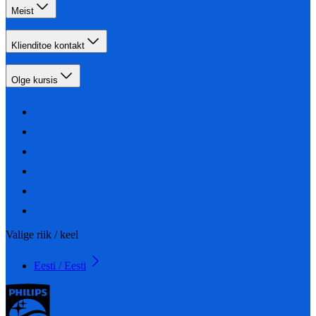
Meist
Klienditoe kontakt
Olge kursis
Valige riik / keel
Eesti / Eesti