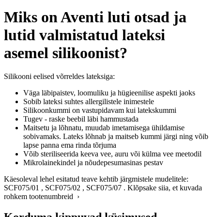
Miks on Aventi luti otsad ja
lutid valmistatud lateksi
asemel silikoonist?
Silikooni eelised võrreldes lateksiga:
Väga läbipaistev, loomuliku ja hügieenilise aspekti jaoks
Sobib lateksi suhtes allergilistele inimestele
Silikoonkummi on vastupidavam kui latekskummi
Tugev - raske beebil läbi hammustada
Maitsetu ja lõhnatu, muudab imetamisega ühildamise
sobivamaks. Lateks lõhnab ja maitseb kummi järgi ning võib
lapse panna ema rinda tõrjuma
Võib steriliseerida keeva vee, auru või külma vee meetodil
Mikrolainekindel ja nõudepesumasinas pestav
Käesoleval lehel esitatud teave kehtib järgmistele mudelitele:
SCF075/01
,
SCF075/02
,
SCF075/07
.
Klõpsake siia, et kuvada
rohkem tootenumbreid ›