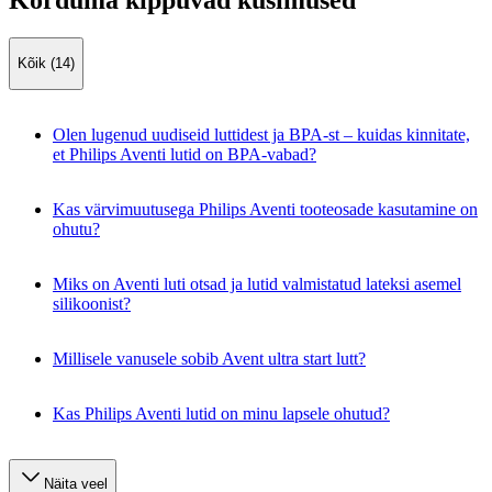
Korduma kippuvad küsimused
Kõik (14)
Olen lugenud uudiseid luttidest ja BPA-st – kuidas kinnitate,
et Philips Aventi lutid on BPA-vabad?
Kas värvimuutusega Philips Aventi tooteosade kasutamine on
ohutu?
Miks on Aventi luti otsad ja lutid valmistatud lateksi asemel
silikoonist?
Millisele vanusele sobib Avent ultra start lutt?
Kas Philips Aventi lutid on minu lapsele ohutud?
Näita veel