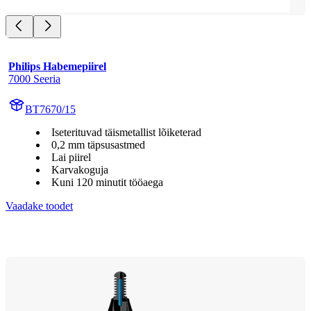
Philips Habemepiirel
7000 Seeria
BT7670/15
Iseterituvad täismetallist lõiketerad
0,2 mm täpsusastmed
Lai piirel
Karvakoguja
Kuni 120 minutit tööaega
Vaadake toodet