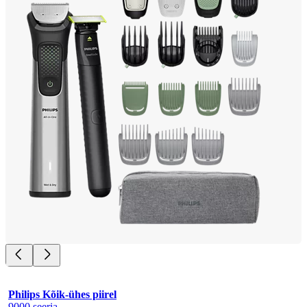
Philips Kõik-ühes piirel
9000 seeria