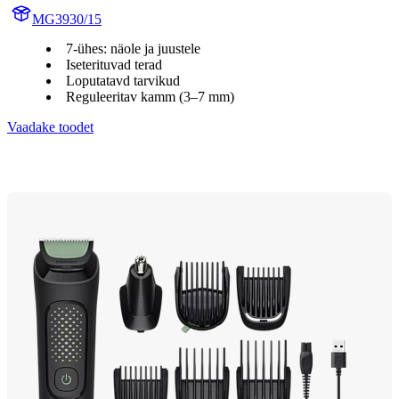
MG3930/15
7-ühes: näole ja juustele
Iseterituvad terad
Loputatavd tarvikud
Reguleeritav kamm (3–7 mm)
Vaadake toodet