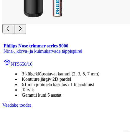
Philips Nose trimmer series 5000
Nina-, kõrva- ja kulmukarvade täppispiirel
NT5650/16
3 külgeklõpsatavat kammi (2, 3, 5, 7 mm)
Kontuure järgiv 2D pardel
61 min juhtmeta kasutus / 1 h laadimist
Tarvik
Garantii kuni 5 aastat
Vaadake toodet