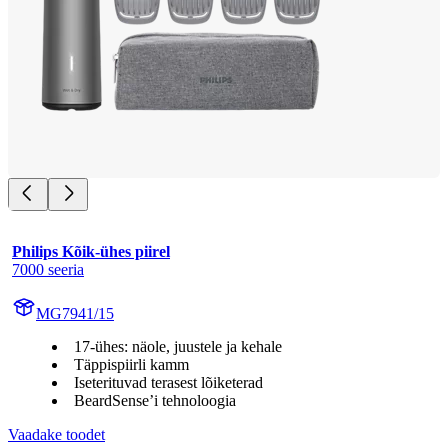
Philips Kõik-ühes piirel
7000 seeria
MG7941/15
17-ühes: näole, juustele ja kehale
Täppispiirli kamm
Iseterituvad terasest lõiketerad
BeardSense’i tehnoloogia
Vaadake toodet