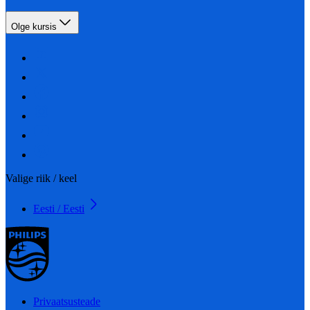
Olge kursis
Valige riik / keel
Eesti / Eesti
Privaatsusteade