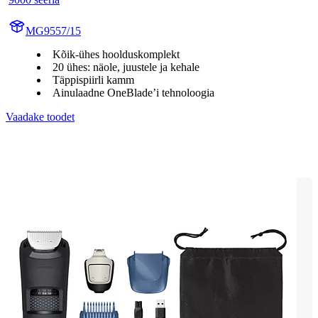
MG9557/15
Kõik-ühes hoolduskomplekt
20 ühes: näole, juustele ja kehale
Täppispiirli kamm
Ainulaadne OneBlade’i tehnoloogia
Vaadake toodet