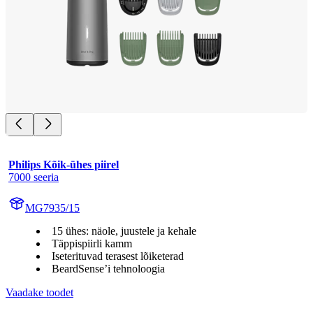
Philips Kõik-ühes piirel
7000 seeria
MG7935/15
15 ühes: näole, juustele ja kehale
Täppispiirli kamm
Iseterituvad terasest lõiketerad
BeardSense’i tehnoloogia
Vaadake toodet