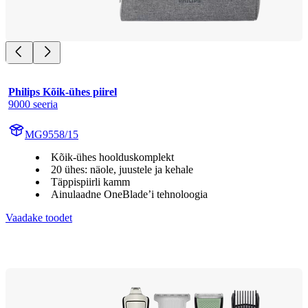
Philips Kõik-ühes piirel
9000 seeria
MG9558/15
Kõik-ühes hoolduskomplekt
20 ühes: näole, juustele ja kehale
Täppispiirli kamm
Ainulaadne OneBlade’i tehnoloogia
Vaadake toodet