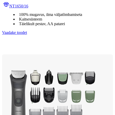
NT1650/16
100% mugavus, ilma väljatõmbamiseta
Kaitsesüsteem
Täielikult pestav, AA patarei
Vaadake toodet