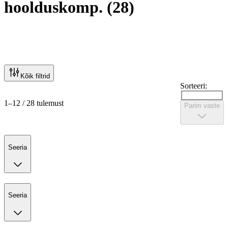
hoolduskomp.
(
28
)
Kõik filtrid
Sorteeri:
1–12 / 28 tulemust
Parim vaste
Seeria
Seeria