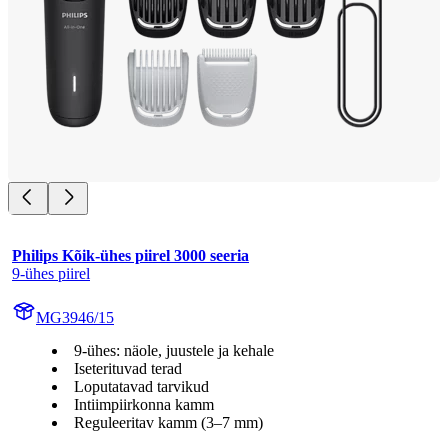
Philips Kõik-ühes piirel 3000 seeria
9-ühes piirel
MG3946/15
9-ühes: näole, juustele ja kehale
Iseterituvad terad
Loputatavad tarvikud
Intiimpiirkonna kamm
Reguleeritav kamm (3–7 mm)