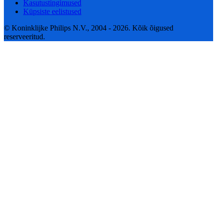
Kasutustingimused
Küpsiste eelistused
© Koninklijke Philips N.V., 2004 - 2026. Kõik õigused
reserveeritud.