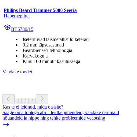
Philips Beard Trimmer 5000 Seeria
Habemepiirel
BT5780/15
Iseterituvad täismetallist lõiketerad
0,2 mm täpsusastmed
BeardSense’i tehnoloogia
Karvakoguja
Kuni 100 minutit kasutusaega
Vaadake toodet
1
2
3
Kas te ei leidnud, mida otsisite?
Saage oma tootega abi – leidke juhendeid, vaadake parimaid
nõuandeid ja nippe ning tehke probleemide veaotsing