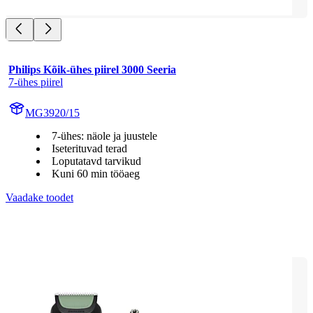
Philips Kõik-ühes piirel 3000 Seeria
7-ühes piirel
MG3920/15
7-ühes: näole ja juustele
Iseterituvad terad
Loputatavd tarvikud
Kuni 60 min tööaeg
Vaadake toodet