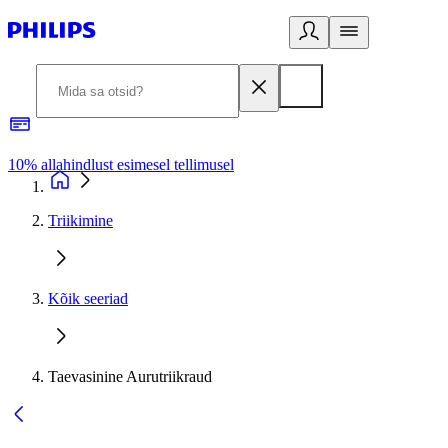
10% allahindlust esimesel tellimusel
3
Triikimine
Kõik seeriad
Taevasinine Aurutriikraud