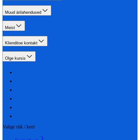
Muud ärilahendused
Meist
Klienditoe kontakt
Olge kursis
Valige riik / keel