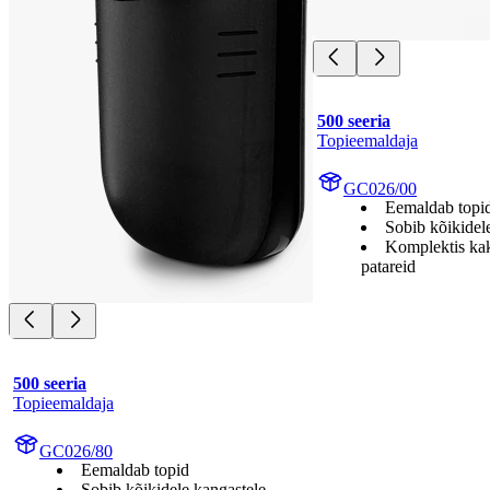
500 seeria
Topieemaldaja
GC026/00
Eemaldab topi
Sobib kõikidel
Komplektis kak
patareid
500 seeria
Topieemaldaja
GC026/80
Eemaldab topid
Sobib kõikidele kangastele