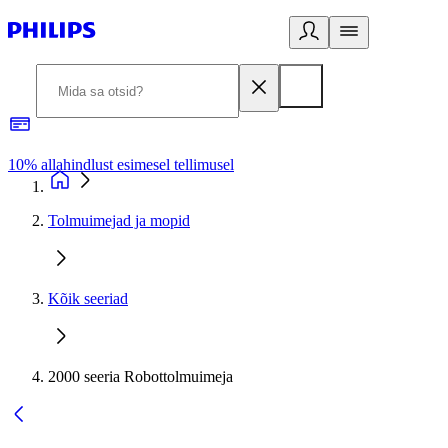
10% allahindlust esimesel tellimusel
3
Tolmuimejad ja mopid
Kõik seeriad
2000 seeria Robottolmuimeja