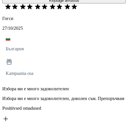
Kirjutage arvustus
Гогси
27/10/2025
България
Kampaania osa
Избора ми е много задоволителен
Избора ми е много задоволителен, доволен съм. Препоръчвам
Positiivsed omadused