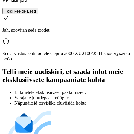
Не намирам
Tõlgi keelde Eesti
Jah, soovitan seda toodet
See arvustus tehti tootele Серия 2000 XU2100/25 Прахосмукачка-
робот
Telli meie uudiskiri, et saada infot meie
eksklusiivsete kampaaniate kohta
Liikmetele eksklusiivsed pakkumised.
Varajane juurdepääs müügile.
Näpunäiteid tervislike eluviiside kohta.