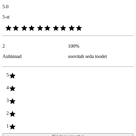
5.0
5-st
2
100
%
Auhinnad
soovitab seda toodet
5
4
3
2
1