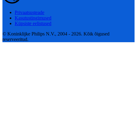
Privaatsusteade
Kasutustingimused
Küpsiste eelistused
© Koninklijke Philips N.V., 2004 - 2026. Kõik õigused
reserveeritud.