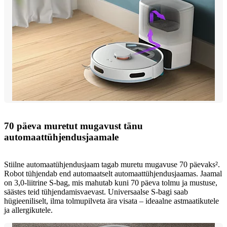
70 päeva muretut mugavust tänu
automaattühjendusjaamale
Stiilne automaatühjendusjaam tagab muretu mugavuse 70 päevaks².
Robot tühjendab end automaatselt automaattühjendusjaamas. Jaamal
on 3,0-liitrine S-bag, mis mahutab kuni 70 päeva tolmu ja mustuse,
säästes teid tühjendamisvaevast. Universaalse S-bagi saab
hügieeniliselt, ilma tolmupilveta ära visata – ideaalne astmaatikutele
ja allergikutele.