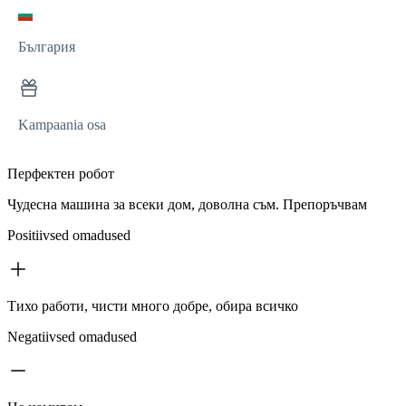
България
Kampaania osa
Перфектен робот
Чудесна машина за всеки дом, доволна съм. Препоръчвам
Positiivsed omadused
Тихо работи, чисти много добре, обира всичко
Negatiivsed omadused