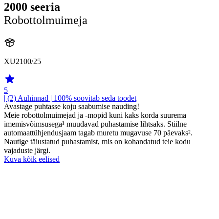
2000 seeria
Robottolmuimeja
XU2100/25
5
| (2)
Auhinnad
| 100% soovitab seda toodet
Avastage puhtasse koju saabumise nauding!
Meie robottolmuimejad ja -mopid kuni kaks korda suurema
imemisvõimsusega¹ muudavad puhastamise lihtsaks. Stiilne
automaattühjendusjaam tagab muretu mugavuse 70 päevaks².
Nautige täiustatud puhastamist, mis on kohandatud teie kodu
vajaduste järgi.
Kuva kõik eelised