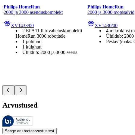
Philips HomeRun
Philips HomeRun
2000 ja 3000 asenduskomplekt
2000 ja 3000 mopisalvid
XV1433/00
XV1430/00
2 EPA11 filtrivahetuskomplekti
4 mikrokiust m
HomeRun 3000 robotitele
Ühildub: 2000 
1 põhihari
Pestav (maks. 
1 külghari
Ühildub: 2000 ja 3000 seeria
Arvustused
Neid arvustusi haldab Bazaarvoice ja need vastavad Bazaarvoice’i auten
Kliendi arvamused toodete ja tärnihinnangute kujul on kasulikud kõigile
Saage aru tootearvustustest