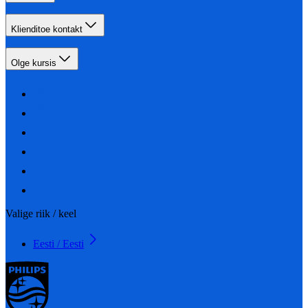
Klienditoe kontakt
Olge kursis
Valige riik / keel
Eesti / Eesti