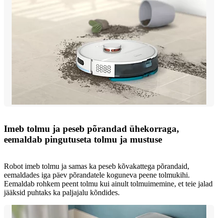
Imeb tolmu ja peseb põrandad ühekorraga,
eemaldab pingutuseta tolmu ja mustuse
Robot imeb tolmu ja samas ka peseb kõvakattega põrandaid,
eemaldades iga päev põrandatele koguneva peene tolmukihi.
Eemaldab rohkem peent tolmu kui ainult tolmuimemine, et teie jalad
jääksid puhtaks ka paljajalu kõndides.