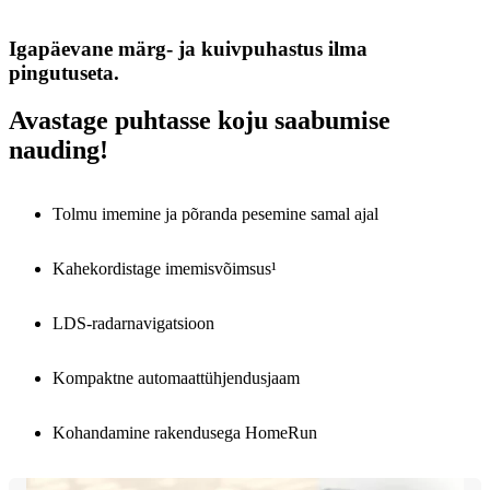
Igapäevane märg- ja kuivpuhastus ilma
pingutuseta.
Avastage puhtasse koju saabumise
nauding!
Tolmu imemine ja põranda pesemine samal ajal
Kahekordistage imemisvõimsus¹
LDS-radarnavigatsioon
Kompaktne automaattühjendusjaam
Kohandamine rakendusega HomeRun