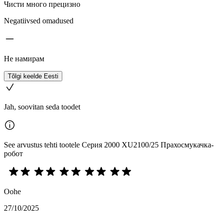
Чисти много прецизно
Negatiivsed omadused
Не намирам
Tõlgi keelde Eesti
Jah, soovitan seda toodet
See arvustus tehti tootele Серия 2000 XU2100/25 Прахосмукачка-
робот
Oohe
27/10/2025