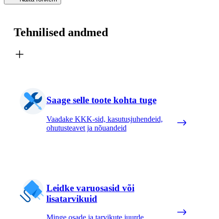
Tehnilised andmed
Saage selle toote kohta tuge
Vaadake KKK-sid, kasutusjuhendeid,
ohutusteavet ja nõuandeid
Leidke varuosasid või
lisatarvikuid
Minge osade ja tarvikute juurde