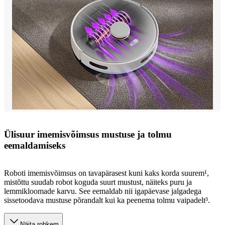
Ülisuur imemisvõimsus mustuse ja tolmu
eemaldamiseks
Roboti imemisvõimsus on tavapärasest kuni kaks korda suurem¹,
mistõttu suudab robot koguda suurt mustust, näiteks puru ja
lemmikloomade karvu. See eemaldab nii igapäevase jalgadega
sissetoodava mustuse põrandalt kui ka peenema tolmu vaipadelt³.
Näita rohkem