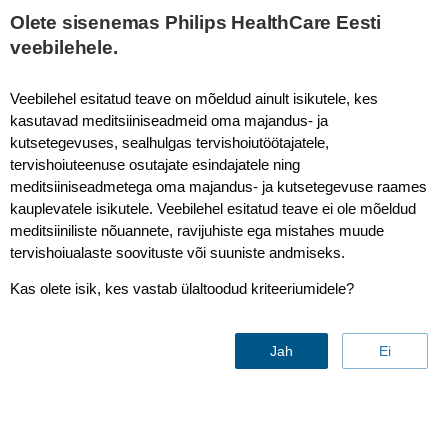
Olete sisenemas Philips HealthCare Eesti
veebilehele.
Efficia
Veebilehel esitatud teave on mõeldud ainult isikutele, kes
kasutavad meditsiiniseadmeid oma majandus- ja
kutsetegevuses, sealhulgas tervishoiutöötajatele,
tervishoiuteenuse osutajate esindajatele ning
meditsiiniseadmetega oma majandus- ja kutsetegevuse raames
kauplevatele isikutele. Veebilehel esitatud teave ei ole mõeldud
meditsiiniliste nõuannete, ravijuhiste ega mistahes muude
tervishoiualaste soovituste või suuniste andmiseks.
Kas olete isik, kes vastab ülaltoodud kriteeriumidele?
Jah
Ei
Efficia value monitoring and patient care
solutions
Innovation allows you to do more