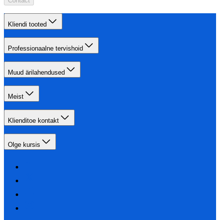
Contact
Kliendi tooted
Professionaalne tervishoid
Muud ärilahendused
Meist
Klienditoe kontakt
Olge kursis