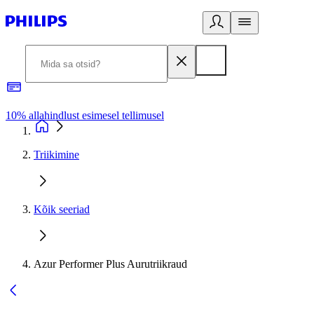
10% allahindlust esimesel tellimusel
3
Triikimine
Kõik seeriad
Azur Performer Plus Aurutriikraud