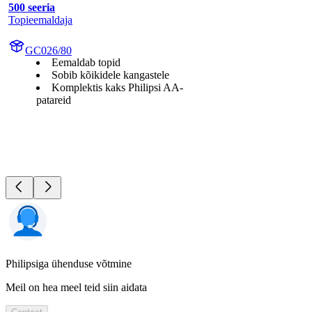
500 seeria
Topieemaldaja
GC026/80
Eemaldab topid
Sobib kõikidele kangastele
Komplektis kaks Philipsi AA-
patareid
Philipsiga ühenduse võtmine
Meil on hea meel teid siin aidata