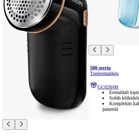
500 seeria
Topieemaldaja
GC026/00
Eemaldab topi
Sobib kõikidel
Komplektis kak
patareid