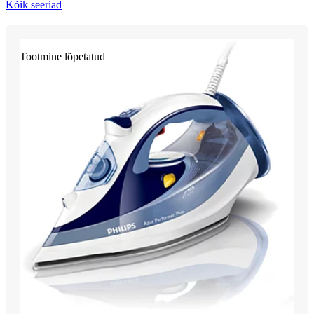
Kõik seeriad
Tootmine lõpetatud