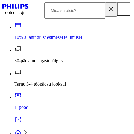
Tooted
Tugi
10% allahindlust esimesel tellimusel
30-päevane tagastusõigus
Tarne 3-4 tööpäeva jooksul
E-pood