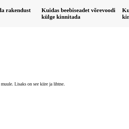
da rakendust
Kuidas beebiseadet võrevoodi
Ku
külge kinnitada
ki
muule. Lisaks on see kiire ja lihtne.