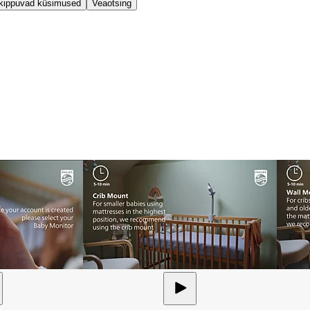
kippuvad küsimused
Veaotsing