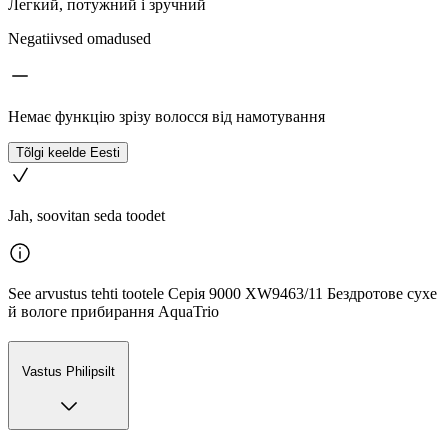
Легкий, потужний і зручний
Negatiivsed omadused
Немає функцію зрізу волосся від намотування
Tõlgi keelde Eesti
Jah, soovitan seda toodet
See arvustus tehti tootele Серія 9000 XW9463/11 Бездротове сухе
й вологе прибирання AquaTrio
Vastus Philipsilt