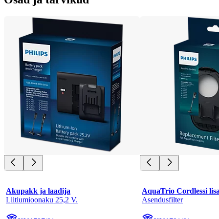
Akupakk ja laadija
AquaTrio Cordlessi lis
Liitiumioonaku 25,2 V.
Asendusfilter