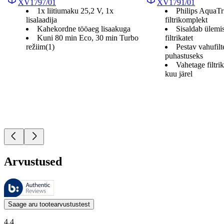
XV1797/01
XV1791/01
1x liitiumaku 25,2 V, 1x
Philips AquaTr
lisalaadija
filtrikomplekt
Kahekordne tööaeg lisaakuga
Sisaldab ülemis
Kuni 80 min Eco, 30 min Turbo
filtrikatet
režiim(1)
Pestav vahufilt
puhastuseks
Vahetage filtri
kuu järel
Arvustused
Neid arvustusi haldab Bazaarvoice ja need vastavad Bazaarvoice’i auten
Kliendi arvamused toodete ja tärnihinnangute kujul on kasulikud kõigile
Saage aru tootearvustustest
4.4