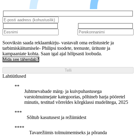
Sooviksin saada reklaamkirju- vastavalt oma eelistustele ja
tarbimiskäitumisele- Philipsi toodete, teenuste, ürituste ja
kampaaniate kohta. Saan igal ajal hõlpsasti loobuda.
Mida see tähendab?
Telli
Lahtiütlused
Juhtmevabade märg- ja kuivpuhastusega
varstolmuimejate kategoorias, põhineb harja pööretel
minutis, testitud võrreldes kõrgklassi mudelitega, 2025
Sõltub kasutusest ja režiimidest
Tavarežiimis tolmuimemiseks ja põranda