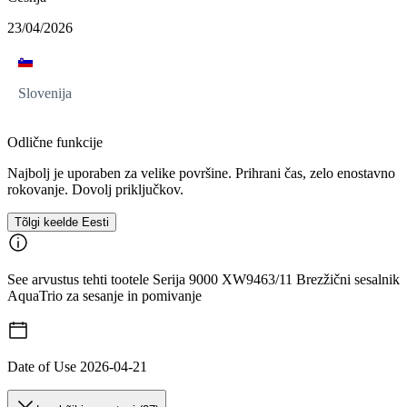
23/04/2026
Slovenija
Odlične funkcije
Najbolj je uporaben za velike površine. Prihrani čas, zelo enostavno
rokovanje. Dovolj priključkov.
Tõlgi keelde Eesti
See arvustus tehti tootele Serija 9000 XW9463/11 Brezžični sesalnik
AquaTrio za sesanje in pomivanje
Date of Use
2026-04-21