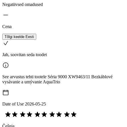
Negatiivsed omadused
Cena
Tõlgi keelde Eesti
Jah, soovitan seda toodet
See arvustus tehti tootele Séria 9000 XW9463/11 Bezkáblové
vysávanie a umývanie AquaTrio
Date of Use
2026-05-25
Češnja