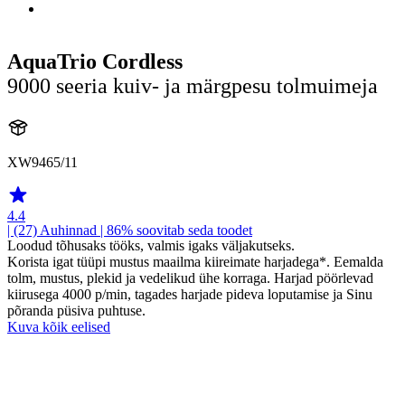
AquaTrio Cordless
9000 seeria kuiv- ja märgpesu tolmuimeja
XW9465/11
4.4
| (27)
Auhinnad
| 86% soovitab seda toodet
Loodud tõhusaks tööks, valmis igaks väljakutseks.
Korista igat tüüpi mustus maailma kiireimate harjadega*. Eemalda
tolm, mustus, plekid ja vedelikud ühe korraga. Harjad pöörlevad
kiirusega 4000 p/min, tagades harjade pideva loputamise ja Sinu
põranda püsiva puhtuse.
Kuva kõik eelised