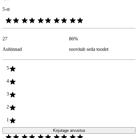
5-st
27
86
%
Auhinnad
soovitab seda toodet
5
4
3
2
1
Kirjutage arvustus