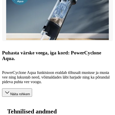
Puhasta värske veega, iga kord: PowerCyclone
Aqua.
PowerCyclone Aqua funktsioon eraldab tõhusalt mustuse ja musta
vee ning lukustab need, võimaldades läbi harjade ning ka põrandal
pideva puhta vee voogu.
Näita rohkem
Tehnilised andmed