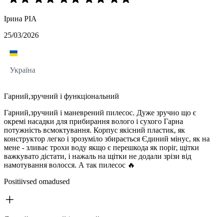
Ірина РIA
25/03/2026
Україна
Гарний,зручний і функціональний
Гарний,зручний і маневрений пилесос. Дуже зручно що є
окремі насадки для прибирання волого і сухого Гарна
потужність всмоктування. Корпус якісний пластик, як
конструктор легко і зрозуміло збирається Єдиний мінус, як на
мене - зливає трохи воду якщо є перешкода як поріг, щітки
важкувато дістати, і нажаль на щітки не додали зрізи від
намотування волосся. А так пилесос 🔥
Positiivsed omadused