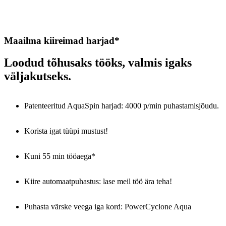
Maailma kiireimad harjad*
Loodud tõhusaks tööks, valmis igaks
väljakutseks.
Patenteeritud AquaSpin harjad: 4000 p/min puhastamisjõudu.
Korista igat tüüpi mustust!
Kuni 55 min tööaega*
Kiire automaatpuhastus: lase meil töö ära teha!
Puhasta värske veega iga kord: PowerCyclone Aqua