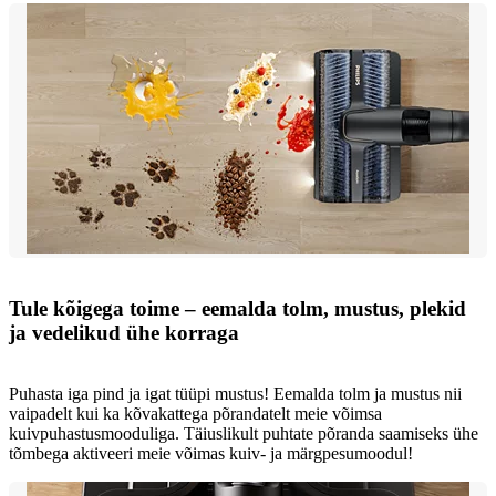
Tule kõigega toime – eemalda tolm, mustus, plekid
ja vedelikud ühe korraga
Puhasta iga pind ja igat tüüpi mustus! Eemalda tolm ja mustus nii
vaipadelt kui ka kõvakattega põrandatelt meie võimsa
kuivpuhastusmooduliga. Täiuslikult puhtate põranda saamiseks ühe
tõmbega aktiveeri meie võimas kuiv- ja märgpesumoodul!