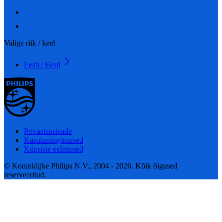
Valige riik / keel
Eesti / Eesti
Privaatsusteade
Kasutustingimused
Küpsiste eelistused
© Koninklijke Philips N.V., 2004 - 2026. Kõik õigused
reserveeritud.