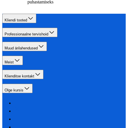
puhastamiseks
Kliendi tooted
Professionaalne tervishoid
Muud ärilahendused
Meist
Klienditoe kontakt
Olge kursis