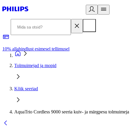
10% allahindlust esimesel tellimusel
3
Tolmuimejad ja mopid
Kõik seeriad
AquaTrio Cordless 9000 seeria kuiv- ja märgpesu tolmuimeja