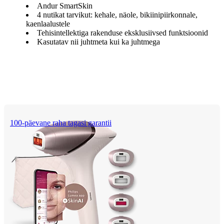
Andur SmartSkin
4 nutikat tarvikut: kehale, näole, bikiinipiirkonnale,
kaenlaalustele
Tehisintellektiga rakenduse eksklusiivsed funktsioonid
Kasutatav nii juhtmeta kui ka juhtmega
100-päevane raha tagasi garantii