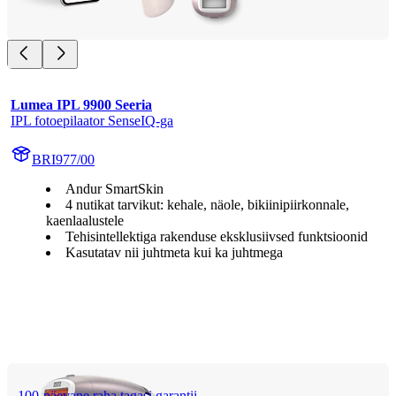
Lumea IPL 9900 Seeria
IPL fotoepilaator SenseIQ-ga
BRI977/00
Andur SmartSkin
4 nutikat tarvikut: kehale, näole, bikiinipiirkonnale,
kaenlaalustele
Tehisintellektiga rakenduse eksklusiivsed funktsioonid
Kasutatav nii juhtmeta kui ka juhtmega
100-päevane raha tagasi garantii