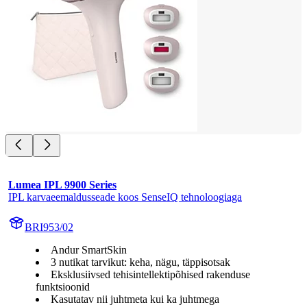
Lumea IPL 9900 Series
IPL karvaeemaldusseade koos SenseIQ tehnoloogiaga
BRI953/02
Andur SmartSkin
3 nutikat tarvikut: keha, nägu, täppisotsak
Eksklusiivsed tehisintellektipõhised rakenduse
funktsioonid
Kasutatav nii juhtmeta kui ka juhtmega