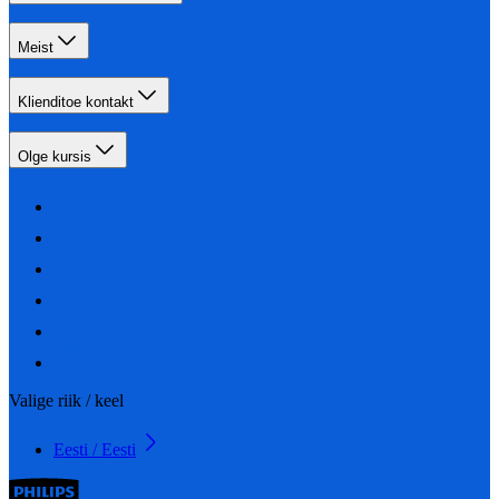
Meist
Klienditoe kontakt
Olge kursis
Valige riik / keel
Eesti / Eesti