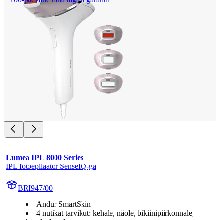
Lumea IPL 8000 Series
IPL fotoepilaator SenseIQ-ga
BRI947/00
Andur SmartSkin
4 nutikat tarvikut: kehale, näole, bikiinipiirkonnale,