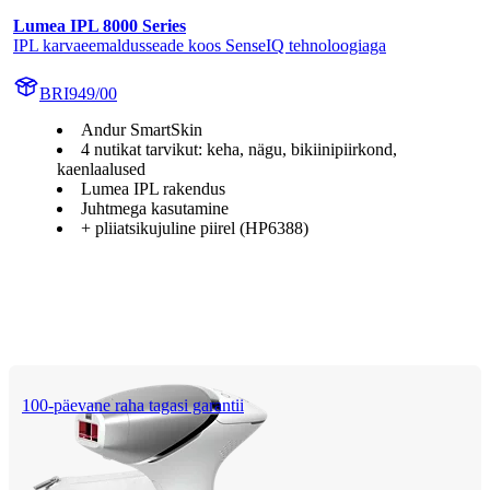
Lumea IPL 8000 Series
IPL karvaeemaldusseade koos SenseIQ tehnoloogiaga
BRI949/00
Andur SmartSkin
4 nutikat tarvikut: keha, nägu, bikiinipiirkond,
kaenlaalused
Lumea IPL rakendus
Juhtmega kasutamine
+ pliiatsikujuline piirel (HP6388)
100-päevane raha tagasi garantii