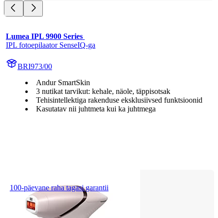
Lumea IPL 9900 Series 
IPL fotoepilaator SenseIQ-ga
BRI973/00
Andur SmartSkin
3 nutikat tarvikut: kehale, näole, täppisotsak
Tehisintellektiga rakenduse eksklusiivsed funktsioonid
Kasutatav nii juhtmeta kui ka juhtmega
100-päevane raha tagasi garantii