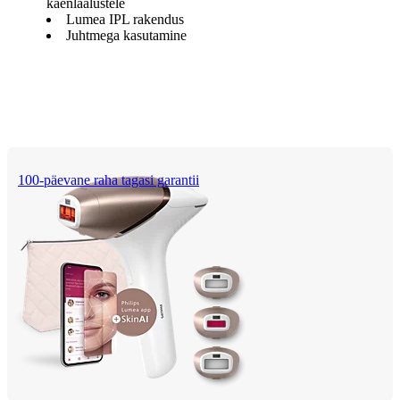
kaenlaalustele
Lumea IPL rakendus
Juhtmega kasutamine
100-päevane raha tagasi garantii