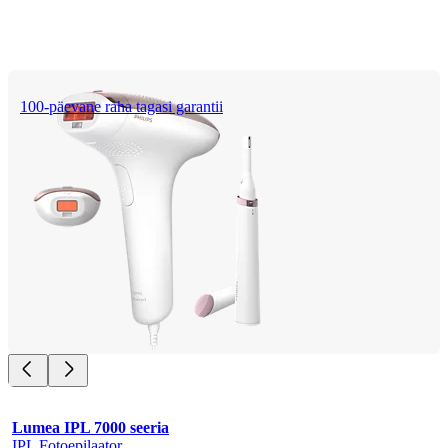
100-päevane raha tagasi garantii
Lumea IPL 7000 seeria
IPL Fotoepilaator