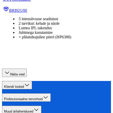
BRI921/00
5 intensiivsuse seadistust
2 tarvikut: kehale ja näole
Lumea IPL rakendus
Juhtmega kasutamine
+ pliiatsikujuline piirel (HP6388)
Näita veel
Kliendi tooted
Professionaalne tervishoid
Muud ärilahendused