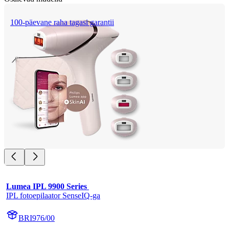
100-päevane raha tagasi garantii
Lumea IPL 9900 Series 
IPL fotoepilaator SenseIQ-ga
BRI976/00