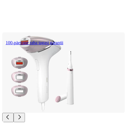
100-päevane raha tagasi garantii