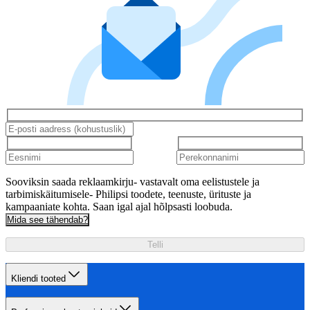
Sooviksin saada reklaamkirju- vastavalt oma eelistustele ja
tarbimiskäitumisele- Philipsi toodete, teenuste, ürituste ja
kampaaniate kohta. Saan igal ajal hõlpsasti loobuda.
Mida see tähendab?
Telli
Kliendi tooted