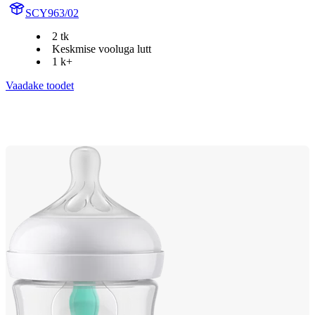
SCY963/02
2 tk
Keskmise vooluga lutt
1 k+
Vaadake toodet