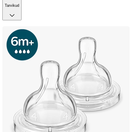
Tarvikud