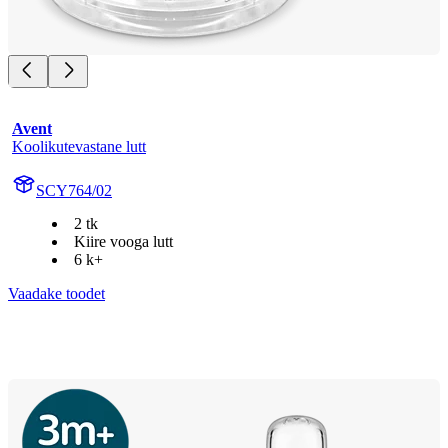
Avent
Koolikutevastane lutt
SCY764/02
2 tk
Kiire vooga lutt
6 k+
Vaadake toodet