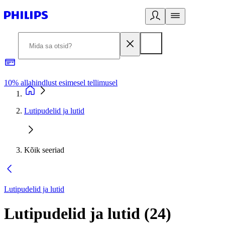
10% allahindlust esimesel tellimusel
3
Lutipudelid ja lutid
Kõik seeriad
Lutipudelid ja lutid
Lutipudelid ja lutid
(
24
)