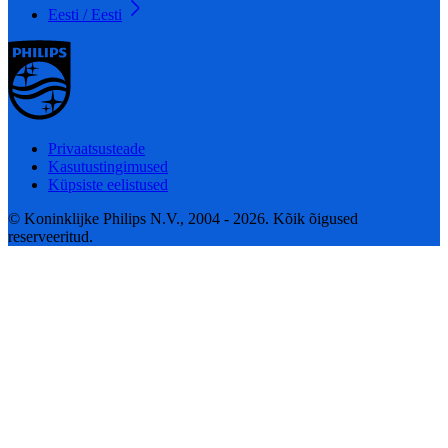
Eesti / Eesti
Privaatsusteade
Kasutustingimused
Küpsiste eelistused
© Koninklijke Philips N.V., 2004 - 2026. Kõik õigused
reserveeritud.